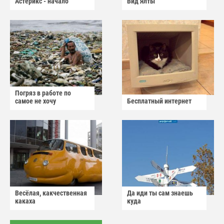
Астерикс - начало
Вид Ялты
Погряз в работе по
самое не хочу
Бесплатный интернет
Весёлая, какчественная
Да иди ты сам знаешь
какаха
куда