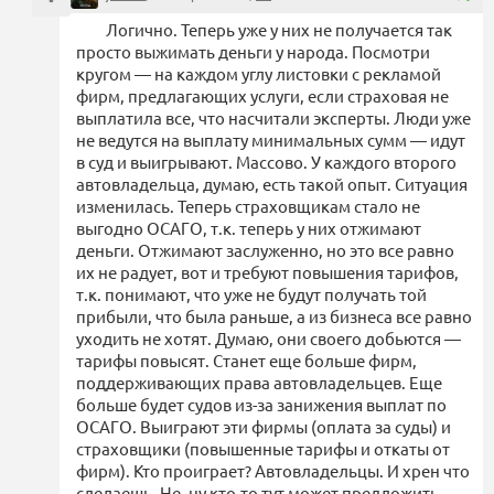
Логично. Теперь уже у них не получается так
просто выжимать деньги у народа. Посмотри
кругом — на каждом углу листовки с рекламой
фирм, предлагающих услуги, если страховая не
выплатила все, что насчитали эксперты. Люди уже
не ведутся на выплату минимальных сумм — идут
в суд и выигрывают. Массово. У каждого второго
автовладельца, думаю, есть такой опыт. Ситуация
изменилась. Теперь страховщикам стало не
выгодно ОСАГО, т.к. теперь у них отжимают
деньги. Отжимают заслуженно, но это все равно
их не радует, вот и требуют повышения тарифов,
т.к. понимают, что уже не будут получать той
прибыли, что была раньше, а из бизнеса все равно
уходить не хотят. Думаю, они своего добьются —
тарифы повысят. Станет еще больше фирм,
поддерживающих права автовладельцев. Еще
больше будет судов из-за занижения выплат по
ОСАГО. Выиграют эти фирмы (оплата за суды) и
страховщики (повышенные тарифы и откаты от
фирм). Кто проиграет? Автовладельцы. И хрен что
сделаешь. Не, ну кто-то тут может предложить