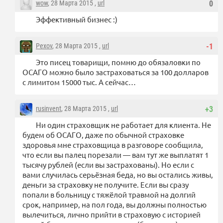
wow
, 28 Марта 2015 ,
url
0
Эффективный бизнес :)
Pexov
, 28 Марта 2015 ,
url
-1
Это писец товарищи, помню до обязаловки по
ОСАГО можно было застраховаться за 100 долларов
с лимитом 15000 тыс. А сейчас…
rusinvent
, 28 Марта 2015 ,
url
+3
Ни один страховщик не работает для клиента. Не
будем об ОСАГО, даже по обычной страховке
здоровья мне страховщица в разговоре сообщила,
что если вы палец порезали — вам тут же выплатят 1
тысячу рублей (если вы застрахованы). Но если с
вами случилась серьёзная беда, но вы остались живы,
деньги за страховку не получите. Если вы сразу
попали в больницу с тяжёлой травмой на долгий
срок, например, на пол года, вы должны полностью
вылечиться, лично прийти в страховую с историей