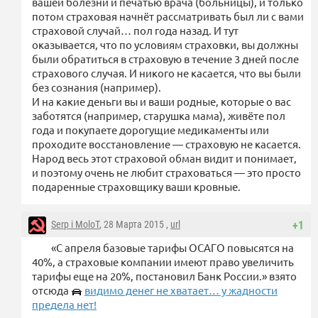
вашей болезни и печатью врача (больницы), и только
потом страховая начнёт рассматривать был ли с вами
страховой случай… пол года назад. И тут
оказывается, что по условиям страховки, вы должны
были обратиться в страховую в течение 3 дней после
страхового случая. И никого не касается, что вы были
без сознания (например).
И на какие деньги вы и ваши родные, которые о вас
заботятся (например, старушка мама), живёте пол
года и покупаете дорогущие медикаменты или
проходите восстановление — страховую не касается.
Народ весь этот страховой обман видит и понимает,
и поэтому очень не любит страховаться — это просто
подаренные страховщику ваши кровные.
Serp i MoloT
, 28 Марта 2015 ,
url
+1
«С апреля базовые тарифы ОСАГО повысятся на
40%, а страховые компании имеют право увеличить
тарифы еще на 20%, постановил Банк России.» взято
отсюда
видимо денег не хватает… у жадности
предела нет!