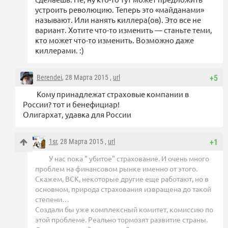
устроить революцию. Теперь это «майданами»
называют. Или нанять киллера(ов). Это все не
вариант. Хотите что-то изменить — станьте теми,
кто может что-то изменить. Возможно даже
киллерами. :)
Berendei
, 28 Марта 2015 ,
url
+5
Кому принадлежат страховые компании в
России? тот и бенефициар!
Олигархат, удавка для России
1sr
, 28 Марта 2015 ,
url
+1
У нас пока " убитое" страхование. И очень много
проблем на финансовом рынке именно от этого.
Скажем, ВСК, некоторые другие еще работают, но в
основном, природа страхования извращена до такой
степени…
Создали бы уже комплексный комитет, комиссию по
этой проблеме. Реально тормозят развитие страны.