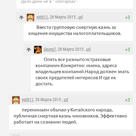
Дело даже не в " олигархах".
ypt911
, 28 Марта 2015 ,
url
+3
Ввести групповую смертную казнь за
хищения имущества налогоплательщиков.
Georg7
, 28 Марта 2015 ,
url
+3
Опять все размыто:«страховые
компании».Конкретно: имена, адреса
владельцев компаний.Народ должен знать
своих предателей интересов.И где их
достать.
ypt911
, 28 Марта 2015 ,
url
+3
перенимаем обычаи у Китайского народа,
публичная смертная казнь чиновников. Эффективно
работает на сознании людей.