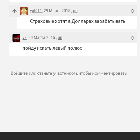
ypt911
, 29 Марта 2015 ,
url
0
Страховые хотят в Долларах зарабатывать
v8
, 29 Марта 2015 ,
url
0
пойду искать левый полюс
Войдите
или
станьте участником
, чтобы комментировать