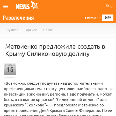
Вход
Развлечения
в мою ленту
2679
Лучшее
Горячее
Новое
Матвиенко предложила создать в
Крыму Силиконовую долину
отметили
15
в архиве
«Возможно, следует подумать над дополнительными
преференциями тем, кто осуществляет наиболее полезные
инвестиции в экономику региона. Надо подумать и, может
быть, о создании крымской “Силиконовой долины” или
крымского “Сколково”», — предложила Матвиенко во
время проведения Дней Крыма в Совете Федерации. По ее
словам, для активизации там бизнеса и привлечения