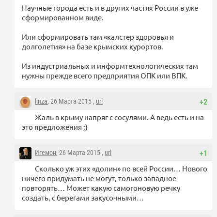
Научные города есть и в других частях России в уже
сформированном виде.
Или сформировать там «калстер здоровья и
долголетия» на базе крымских курортов.
Из индустриальных и информтехнологических там
нужны прежде всего предприятия ОПК или ВПК.
linza
, 26 Марта 2015 ,
url
+2
Жаль в крыму напряг с сосулями. А ведь есть и на
это предложения ;)
Игемон
, 26 Марта 2015 ,
url
+1
Сколько уж этих «долин» по всей России… Нового
ничего придумать не могут, только западное
повторять… Может какую самогоновую речку
создать, с берегами закусочными…