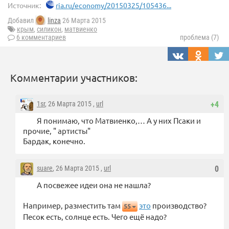
Источник:
ria.ru/economy/20150325/105436...
Добавил
linza
26 Марта 2015
крым
,
силикон
,
матвиенко
6 комментариев
проблема (7)
Комментарии участников:
1sr
, 26 Марта 2015 ,
url
+4
Я понимаю, что Матвиенко,… А у них Псаки и
прочие, " артисты"
Бардак, конечно.
suare
, 26 Марта 2015 ,
url
0
А посвежее идеи она не нашла?
Например, разместить там
это
производство?
55
Песок есть, солнце есть. Чего ещё надо?