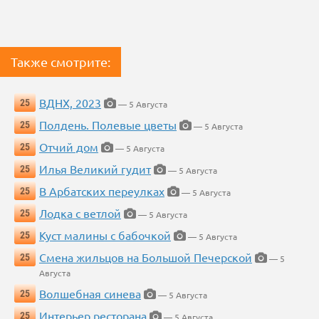
Также смотрите:
ВДНХ, 2023
25
— 5 Августа
Полдень. Полевые цветы
25
— 5 Августа
Отчий дом
25
— 5 Августа
Илья Великий гудит
25
— 5 Августа
В Арбатских переулках
25
— 5 Августа
Лодка с ветлой
25
— 5 Августа
Куст малины с бабочкой
25
— 5 Августа
Смена жильцов на Большой Печерской
25
— 5
Августа
Волшебная синева
25
— 5 Августа
Интерьер ресторана
25
— 5 Августа