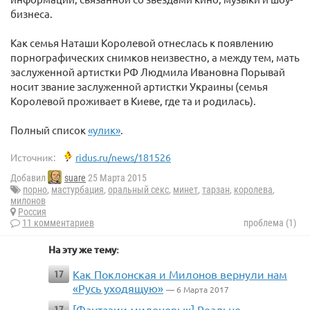
бизнеса.
Как семья Наташи Королевой отнеслась к появлению
порнографических снимков неизвестно, а между тем, мать
заслуженной артистки РФ Людмила Ивановна Порывай
носит звание заслуженной артистки Украины (семья
Королевой проживает в Киеве, где та и родилась).
Полный список
«улик»
.
Источник:
ridus.ru/news/181526
Добавил
suare
25 Марта 2015
порно
,
мастурбация
,
оральный секс
,
минет
,
тарзан
,
королева
,
милонов
Россия
11 комментариев
проблема (1)
На эту же тему:
Как Поклонская и Милонов вернули нам
17
«Русь уходящую»
— 6 Марта 2017
[Фантазии милоновых] Реально
17