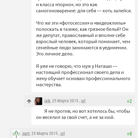
и класса «порно», но это как
самогоноварение: для себя — хоть залейся.
Что же эти «фотосессии» и «видеоклипы»
полоскать в тазике, как грязное бельё? Он
же депутат, православный и вполне себе
взрослый человек, который понимает, чем
семейные люди занимаются в уединении.
Это личное дело.
Я уже не говорю, что муж у Наташи —
настоящий профессионал своего дела и
жену обучает основам профессионального
мастерства.
jaik
, 25 Марта 2015 ,
url
+2
Я не против, но вот хотелось бы, чтобы
он веселил за свой счет, а не за мой.
sant
, 25 Марта 2015 ,
url
+8