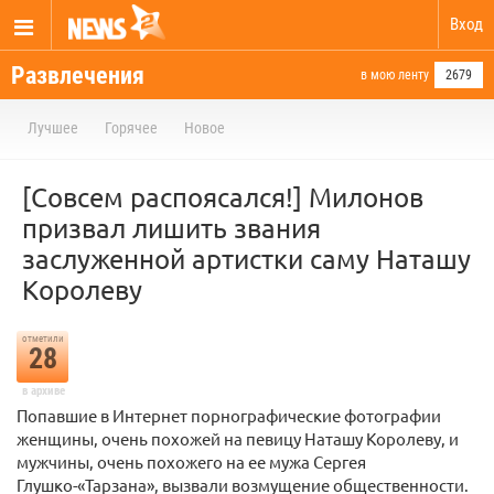
Вход
Развлечения
в мою ленту
2679
Лучшее
Горячее
Новое
[Совсем распоясался!] Милонов
призвал лишить звания
заслуженной артистки саму Наташу
Королеву
отметили
28
в архиве
Попавшие в Интернет порнографические фотографии
женщины, очень похожей на певицу Наташу Королеву, и
мужчины, очень похожего на ее мужа Сергея
Глушко-«Тарзана», вызвали возмущение общественности.