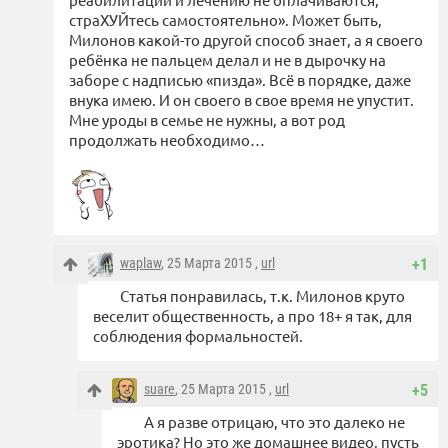
страХУЙтесь самостоятельно». Может быть,
Милонов какой-то другой способ знает, а я своего
ребёнка не пальцем делал и не в дырочку на
заборе с надписью «пизда». Всё в порядке, даже
внука имею. И он своего в свое время не упустит.
Мне уроды в семье не нужны, а вот род
продолжать необходимо…
waplaw
, 25 Марта 2015 ,
url
+1
Статья понравилась, т.к. Милонов круто
веселит общественность, а про 18+ я так, для
соблюдения формальностей.
suare
, 25 Марта 2015 ,
url
+5
А я разве отрицаю, что это далеко не
эротика? Но это же домашнее видео, пусть