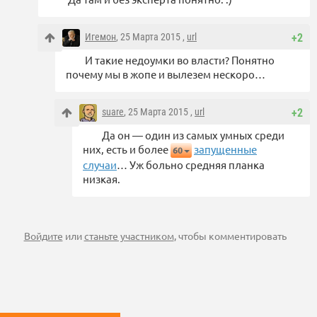
Игемон
, 25 Марта 2015 ,
url
+2
И такие недоумки во власти? Понятно
почему мы в жопе и вылезем нескоро…
suare
, 25 Марта 2015 ,
url
+2
Да он — один из самых умных среди
них, есть и более
запущенные
60
случаи
… Уж больно средняя планка
низкая.
Войдите
или
станьте участником
, чтобы комментировать