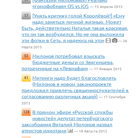
«гомофобная» OS vs iOS
— 15 Апреля 2015
[Унять критику голой Королёвой!] «Ему
17
надо заняться личной жизнью. Может
быть, действительно Наталья такая красивая,
что он так возбудился. Но не она выложила
эти фотки в Сеть, я надеюсь на это»
— 26
Марта 2015
Милонов потребовал взыскать
52
бюджетные деньги со Звягинцева,
потраченные на «Левиафан»
— 17 Января 2015
Митинги надо будет благословлять
41
(Милонов в новом законопроекте
предложил привлечь священнослужителей к
согласованию различных акций)
— 17 Сентября
2013
В прямом эфире «Русской службы
128
новостей» депутат петербургского
заксобрания Виталий Милонов назвал
атеистов идиотами
— 18 Августа 2012