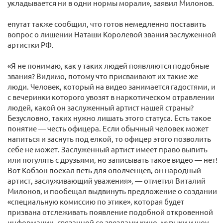
укладывается ни в одни нормы морали», заявил Милонов.
епутат также сообщил, что готов немедленно поставить
вопрос о лишении Наташи Королевой звания заслуженной
артистки РФ.
«Я не понимаю, как у таких людей появляются подобные
звания? Видимо, потому что присваивают их такие же
люди. Человек, который на видео занимается гадостями, и
с вечеринки которого увозят в наркотическом отравлении
людей, какой он заслуженный артист нашей страны?
Безусловно, таких нужно лишать этого статуса. Есть такое
понятие — честь офицера. Если обычный человек может
напиться и заснуть под елкой, то офицер этого позволить
себе не может. Заслуженный артист имеет право выпить
или погулять с друзьями, но записывать такое видео — нет!
Вот Кобзон поехал петь для ополченцев, он народный
артист, заслуживающий уважения», — отметил Виталий
Милонов, и пообещал выдвинуть предложение о создании
«специальную комиссию по этике», которая будет
призвана отслеживать появление подобной откровенной
информации, связанной со звездами кино, музыки и шоу-