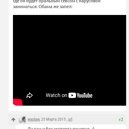
где он будет оральным сексом с нарусовой
заниматься. Обама же запел:
waplaw
, 25 Марта 2015 ,
url
+2
Да там и без эксперта понятно. :)