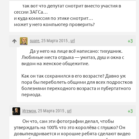
так вот что депутат смотрит вместо участия в
сессии ЗАГСа…
и куда комиссия по этике смотрит…
может у него компьютер проверить?
suare
, 25 Марта 2015 ,
url
+3
Да у него на лице всё написано: тихушник.
Любимые места отдыха — унитаз, душ и окна с
видом на женское общежитие.
Как он так сохранился в его возрасте? Давно уж
пора бы переболеть общими для всех подростков
болезнями переходного возраста и пубертатного
периода.
Игемон
, 25 Марта 2015 ,
url
+3
Он что, сам эти фотографии делал, чтобы
утверждать на 100% что это королёва с глушко? Он
довыпендривается и хорошие ребята сделают видео