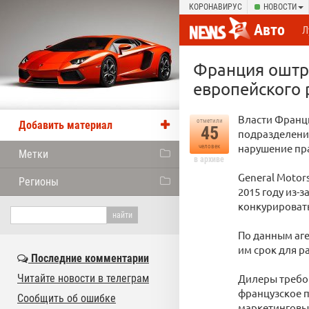
КОРОНАВИРУС
НОВОСТИ
Авто
Л
Франция оштра
европейского
Власти Франц
отметили
Добавить материал
45
подразделение
нарушение пра
человек
Метки
в архиве
General Motor
Регионы
2015 году из-
конкурировать
По данным аге
им срок для р
Последние комментарии
Читайте новости в телеграм
Дилеры требов
французское п
Сообщить об ошибке
маркетинговы