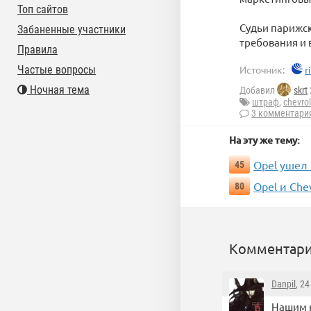
Топ сайтов
Судьи парижск
Забаненные участники
требования и 
Правила
Частые вопросы
Источник:
r
Ночная тема
Добавил
skrt
штраф
,
chevrol
3 комментари
На эту же тему:
Opel ушел 
45
Opel и Che
80
Комментари
Danpil
, 2
Нашим 