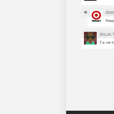
donp
Наши
oleg_ws
, 
Т.е. не