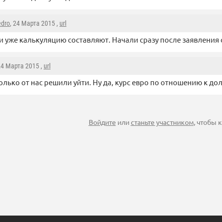
edro
, 24 Марта 2015 ,
url
 уже калькуляцию составляют. Начали сразу после заявления 
24 Марта 2015 ,
url
 только от нас решили уйти. Ну да, курс евро по отношению к до
Войдите
или
станьте участником
, чтобы