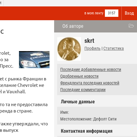
И
Вход
в мою ленту
3157
Об авторе
с
skrt
Профиль
|
Статистика
olet,
о за
Пресс.
Последние добавленные новости
Одобренные новости
let с рынка Франции в
Френдлента последних новостей
желание Chevrolet не
Последние комментарии
и Vauxhall.
Личные данные
что та не предоставила
енда в стране.
Имя:
Местоположение: Дефолт Сити
также утверждали, что
в выпуск
Контактная информация