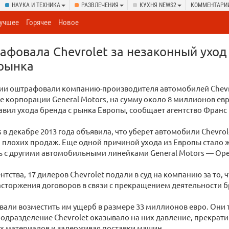
НАУКА И ТЕХНИКА
РАЗВЛЕЧЕНИЯ
КУХНЯ NEWS2
КОММЕНТАРИ
учшее
Горячее
Новое
фовала Chevrolet за незаконный уход 
 рынка
ии оштрафовали компанию-производителя автомобилей Chevr
 корпорации General Motors, на сумму около 8 миллионов евр
вил ухода бренда с рынка Европы, сообщает агентство Франс 
s в декабре 2013 года объявила, что уберет автомобили Chevro
за плохих продаж. Еще одной причиной ухода из Европы стало 
 с другими автомобильными линейками General Motors — Opel 
нтства, 17 дилеров Chevrolet подали в суд на компанию за то, 
асторжения договоров в связи с прекращением деятельности бр
али возместить им ущерб в размере 33 миллионов евро. Они 
одразделение Chevrolet оказывало на них давление, прекрати
х материалов и задерживая поставки машин.