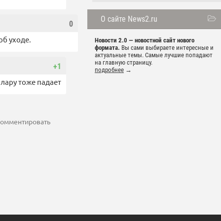
О сайте News2.ru
0
об уходе.
Новости 2.0 — новостной сайт нового
формата.
Вы сами выбираете интересные и
актуальные темы. Самые лучшие попадают
на главную страницу.
+1
подробнее
→
ллару тоже падает
 комментировать