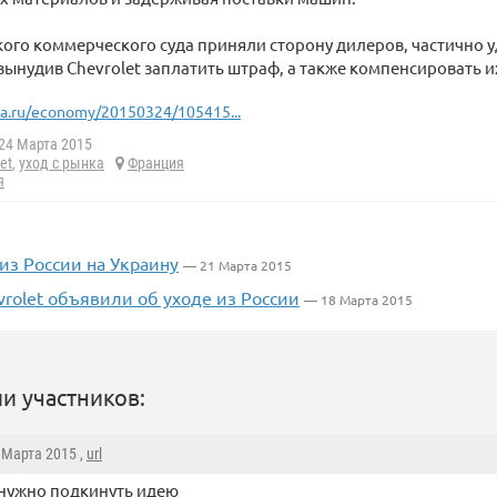
ого коммерческого суда приняли сторону дилеров, частично 
вынудив Chevrolet заплатить штраф, а также компенсировать и
ia.ru/economy/20150324/105415...
24 Марта 2015
et
,
уход с рынка
Франция
я
из России на Украину
— 21 Марта 2015
vrolet объявили об уходе из России
— 18 Марта 2015
и участников:
4 Марта 2015 ,
url
нужно подкинуть идею