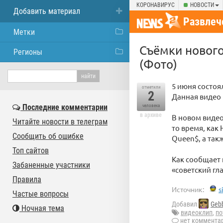
КОРОНАВИРУС
НОВОСТИ
Добавить материал
Развлеч
Метки
Съёмки нового
Регионы
(Фото)
5 июня состоя
отметили
2
Данная видео 
Последние комментарии
человека
в архиве
В новом видео
Читайте новости в телеграм
то время, как
Сообщить об ошибке
Queen$, а так
Топ сайтов
Как сообщает 
Забаненные участники
«советский гл
Правила
Источник:
s
Частые вопросы
Добавил
Geb
Ночная тема
видеоклип
,
по
нет коммента