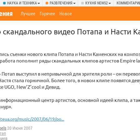
НАУКА И ТЕХНИКА
РАЗВЛЕЧЕНИЯ
КУХНЯ NEWS2
КОММЕНТАРИ
ения
Лучшее
Горячее
Новое
 скандального видео Потапа и Насти 
лись съемки нового клипа Потапа и Насти Каменских на компо
работа пополнит ряды скандальных клипов артистов Empire la
 Потап выступил в непривычной для зрителя роли – он перево
 Настя стала горничной. Более того, в новом клипе появятся де
же UGO, New’Z’cool и Девид.
информационный центр артистов, основной идеей клипа, а та
амур».
iteua.org/music/2007/06/19/po...
bels
20 Июня 2007
тап
риев