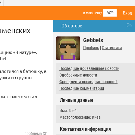
И
Вход
в мою ленту
2679
Об авторе
Каменских
Gebbels
Профиль
|
Статистика
зицию «В натуре».
bel.
Последние добавленные новости
плотился в батюшку, в
Одобренные новости
вушки из группы
Френдлента последних новостей
Последние комментарии
кже сюжетом стал
Личные данные
Имя: Глеб
Местоположение: Киев
Контактная информация
проблема (3)