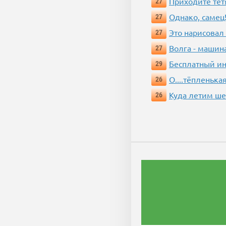
Приходите тёт
27
Однако, самец!
27
Это нарисовал
27
Волга - машин
27
Бесплатный ин
29
О....тёпленькая
26
Куда летим ш
26