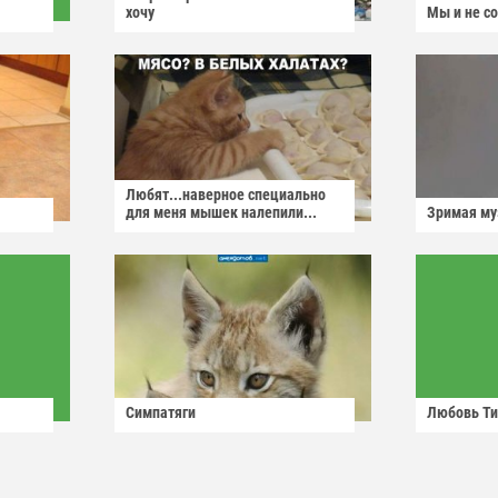
хочу
Мы и не с
Любят...наверное специально
для меня мышек налепили...
Зримая м
Симпатяги
Любовь Ти