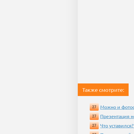
Также смотрите:
Можно и фотос
27
Презентация 
27
Что уставился?
27