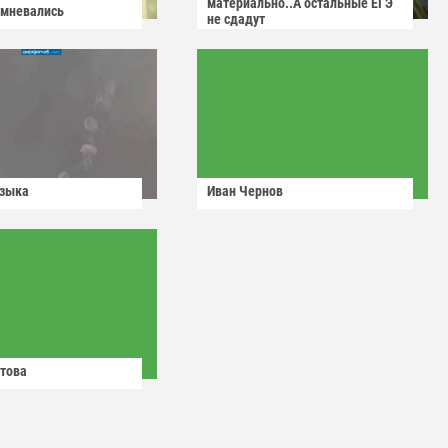
материально..А остальные ЕГЭ
омневались
не сдадут
узыка
Иван Чернов
това