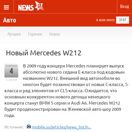
Вход
Авто
в мою ленту
3157
Лучшее
Горячее
Новое
Новый Mercedes W212
В 2009 году концерн Mercedes планирует выпуск
отметили
4
абсолютно нового седана Е-класса под кодовым
названием W212. Внешний вид автомобиля во
в архиве
многом будет позаимствован от новых C-класса, S-
класса и ряд элементов от CLS-класса. Ожидается, что
основным конкурентом нового детища немецкого
концерта станут BMW 5 серии и Audi A6. Mercedes W212
будет продемонстрирован на Женевской авто-шоу 2009
года.
Источник:
mobile.su/articles/news_list/n...