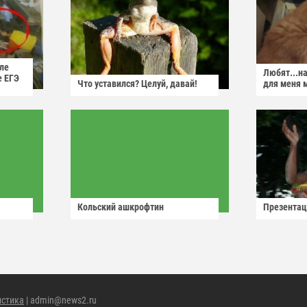
ле
Любят...н
е ЕГЭ
Что уставился? Целуй, давай!
для меня 
Кольский ашкрофтин
Презентац
истика
| admin@news2.ru