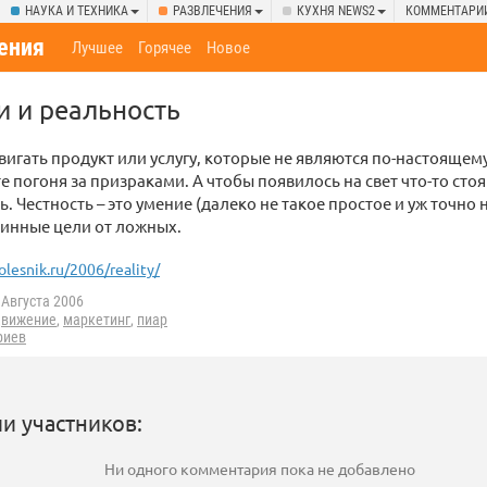
НАУКА И ТЕХНИКА
РАЗВЛЕЧЕНИЯ
КУХНЯ NEWS2
КОММЕНТАРИ
ения
Лучшее
Горячее
Новое
и и реальность
игать продукт или услугу, которые не являются по-настоящем
е погоня за призраками. А чтобы появилось на свет что-то ст
ь. Честность – это умение (далеко не такое простое и уж точно
линные цели от ложных.
olesnik.ru/2006/reality/
 Августа 2006
движение
,
маркетинг
,
пиар
риев
и участников:
Ни одного комментария пока не добавлено