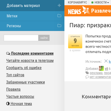
КОРОНАВИРУС
НОВОСТИ
Добавить материал
Развлеч
Метки
Пиар: призрак
Регионы
Попытка продв
отметили
9
конечном счет
всего честност
человек
в архиве
отличать под
Последние комментарии
Читайте новости в телеграм
Источник:
k
Сообщить об ошибке
Добавил
vit
6
реклама
,
про
Топ сайтов
нет коммента
Забаненные участники
Правила
Комментари
Частые вопросы
Ночная тема