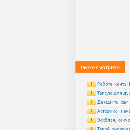
Также смотрите:
Работа мечты
8
Таксую для душ
7
Да иди ты сам
9
Астерикс - нач
9
Весёлая, какч
8
Такой должна 
9