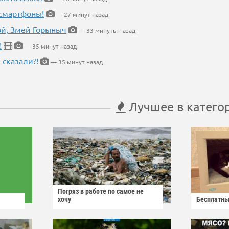
 смартфоны!
— 27 минут назад
кой, Змей Горыныч
— 33 минуты назад
!
— 35 минут назад
 сказали?!
— 35 минут назад
Лучшее в катего
Погряз в работе по самое не
хочу
Бесплатны