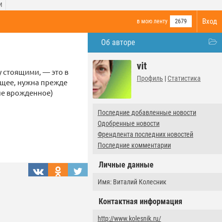
И
Вход
в мою ленту
2679
Об авторе
vit
у стоящими, — это в
Профиль
|
Статистика
оящее, нужна прежде
 не врожденное)
Последние добавленные новости
Одобренные новости
Френдлента последних новостей
Последние комментарии
Личные данные
Имя: Виталий Колесник
Контактная информация
http://www.kolesnik.ru/