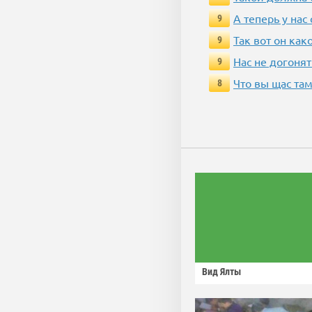
А теперь у нас
9
Так вот он ка
9
Нас не догонят
9
Что вы щас там
8
Вид Ялты