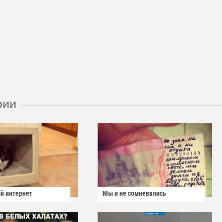
рии
й интернет
Мы и не сомневались