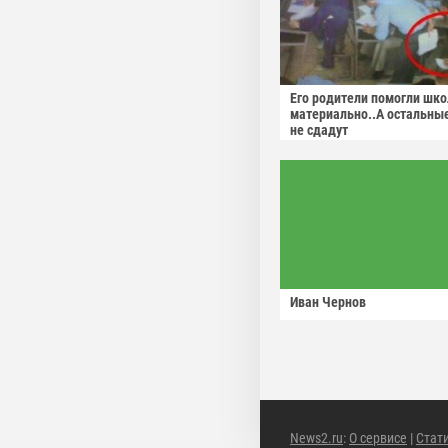
Его родители помогли шко
материально..А остальны
не сдадут
Иван Чернов
News2.ru
:
О сервисе
|
Стат