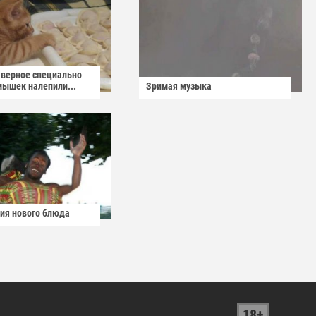
аверное специально
мышек налепили...
Зримая музыка
ия нового блюда
18+