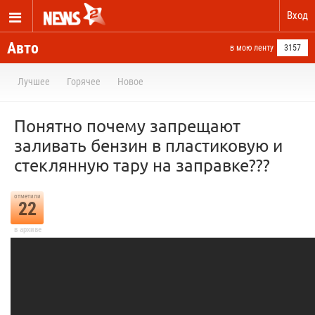
Вход
Авто
в мою ленту
3157
Лучшее
Горячее
Новое
Понятно почему запрещают
заливать бензин в пластиковую и
стеклянную тару на заправке???
отметили
22
в архиве