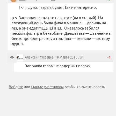
Тю, я думал взрыв будет. Так не интересно.
p.s. Заправлялся как то на юкосе (да я старый). На
следующий день была фича в машине — давишь на
газ, а она едет МЕДЛЕННЕЕ. Оказалось забился
песком фильтр в бензобаке. Даешь газа — давление в
бензопроводе растет, а топлива — меньше — мотору
дурно.
Алексей Глуховцев
, 19 Марта 2015 ,
url
-1
Заправка газом не содержит песок?
Войдите
или
станьте участником
, чтобы комментировать