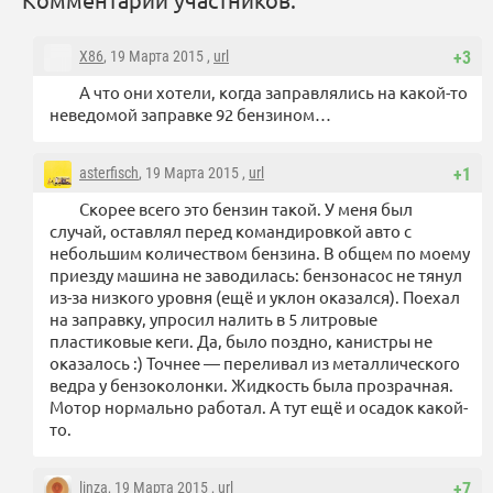
X86
, 19 Марта 2015 ,
url
+3
А что они хотели, когда заправлялись на какой-то
неведомой заправке 92 бензином…
asterfisch
, 19 Марта 2015 ,
url
+1
Скорее всего это бензин такой. У меня был
случай, оставлял перед командировкой авто с
небольшим количеством бензина. В общем по моему
приезду машина не заводилась: бензонасос не тянул
из-за низкого уровня (ещё и уклон оказался). Поехал
на заправку, упросил налить в 5 литровые
пластиковые кеги. Да, было поздно, канистры не
оказалось :) Точнее — переливал из металлического
ведра у бензоколонки. Жидкость была прозрачная.
Мотор нормально работал. А тут ещё и осадок какой-
то.
linza
, 19 Марта 2015 ,
url
+7