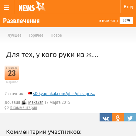
Вход
Развлечения
в мою ленту
2679
Лучшее
Горячее
Новое
Для тех, у кого руки из ж…
отметили
23
в архиве
Источник:
s00.yaplakal.com/pics/pics_pre...
Добавил
MaksZzn
17 Марта 2015
3 комментария
Комментарии участников: