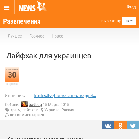
Вход
Развлечения
в мою ленту
2679
Лучшее
Горячее
Новое
Лайфхак для украинцев
отметили
30
в архиве
Источник:
ic.pics.livejournal.com/maggel...
Добавил
badbag
15 Марта 2015
крым
,
лайфхак
Украина
,
Россия
нет комментариев