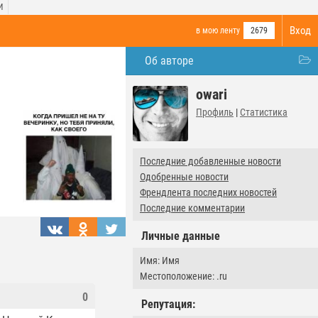
И
Вход
в мою ленту
2679
Об авторе
owari
Профиль
|
Статистика
Последние добавленные новости
Одобренные новости
Френдлента последних новостей
Последние комментарии
Личные данные
Имя: Имя
Местоположение: .ru
0
Репутация: