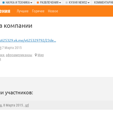
НАУКА И ТЕХНИКА
РАЗВЛЕЧЕНИЯ
КУХНЯ NEWS2
КОММЕНТАРИ
ения
Лучшее
Горячее
Новое
 в компании
s625329.vk.me/v625329792/23de...
i
7 Марта 2015
нки
,
афроамериканцы
Мир
я
и участников:
ka
, 8 Марта 2015 ,
url