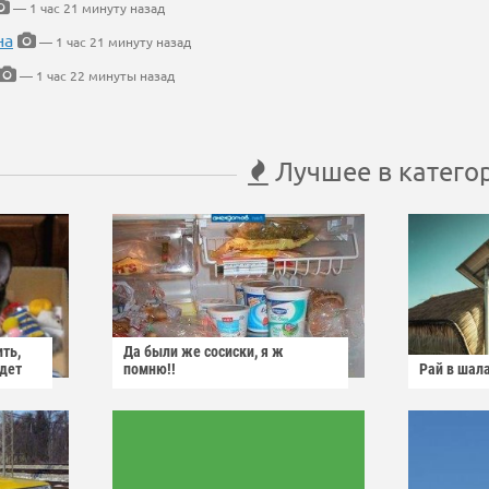
— 1 час 21 минуту назад
на
— 1 час 21 минуту назад
— 1 час 22 минуты назад
Лучшее в катего
ить,
Да были же сосиски, я ж
йдет
помню!!
Рай в шал