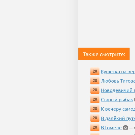
Также смотрите:
Кушетка на ве
28
Любовь Титова
28
Новодевичий м
28
Старый рыбак
28
К вечеру само
28
В далёкий пут
28
В Гомеле
28
— 1