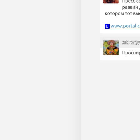
Пресс-с
раввин 
котором тот вы
www.portal-c
zabirov@y
Проспир