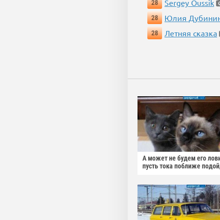
Sergey Oussik
28
Юлия Дубини
28
Летняя сказка
28
А может не будем его лов
пусть тока поближе подо