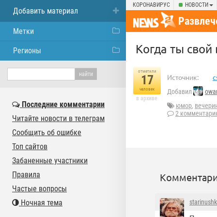
КОРОНАВИРУС
НОВОСТИ
Добавить материал
Развлеч
Метки
Когда ты свой
Регионы
отметили
17
Источник:
c
человек
Добавил
owar
в архиве
Последние комментарии
юмор
,
вечери
2 комментари
Читайте новости в телеграм
Сообщить об ошибке
Топ сайтов
Забаненные участники
Правила
Комментари
Частые вопросы
Ночная тема
starinush