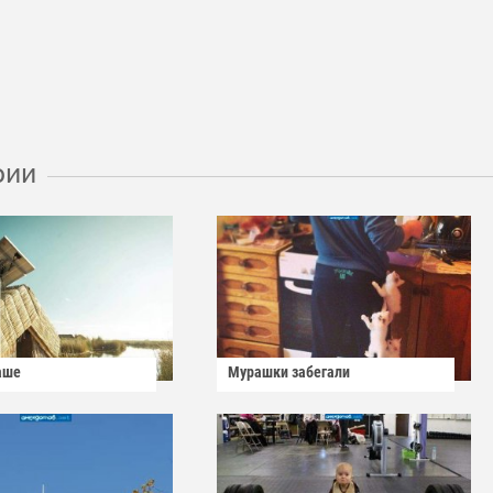
рии
аше
Мурашки забегали