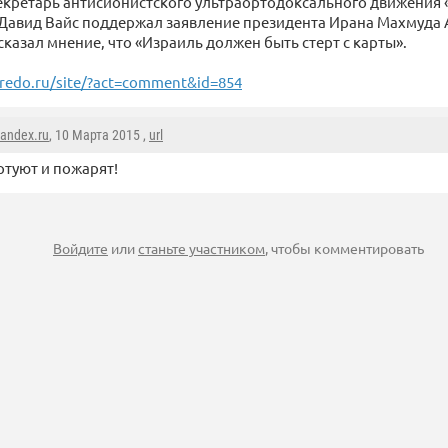
екретарь антисионистского ультраортодоксального движения 
Давид Вайс поддержал заявление президента Ирана Махмуда 
сказал мнение, что «Израиль должен быть стерт с карты».
redo.ru/site/?act=comment&id=854
andex.ru
, 10 Марта 2015 ,
url
туют и пожарят!
Войдите
или
станьте участником
, чтобы комментировать