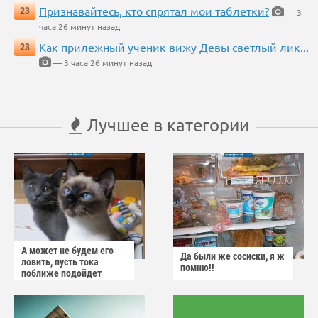
Признавайтесь, кто спрятал мои таблетки?
23
— 3
часа 26 минут назад
Как прилежный ученик вижу Девы светлый лик...
23
— 3 часа 26 минут назад
Лучшее в категории
А может не будем его
Да были же сосиски, я ж
ловить, пусть тока
помню!!
поближе подойдет