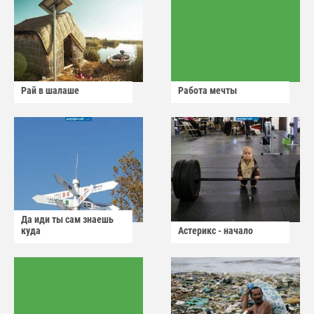
Рай в шалаше
Работа мечты
Да иди ты сам знаешь
куда
Астерикс - начало