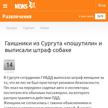
Вход
Развлечения
в мою ленту
2679
Лучшее
Горячее
Новое
Гаишники из Сургута «пошутили» и
выписали штраф собаке
отметили
14
в архиве
В Сургуте сотрудники ГИБДД выписали штраф женщине за
то, что ее пес не был пристегнут ремнями безопасности.
Пес ехал на переднем сиденье авто и инспекторы
посчитали его обычным пассажиром, на которого
распространяется действие ПДД.
Женщина не согласилась с такими объяснениями и
заявила о нежелании выплачивать штраф. В самом