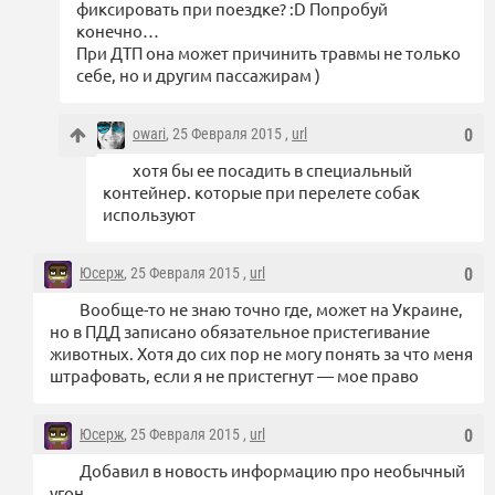
фиксировать при поездке? :D Попробуй
конечно…
При ДТП она может причинить травмы не только
себе, но и другим пассажирам )
owari
, 25 Февраля 2015 ,
url
0
хотя бы ее посадить в специальный
контейнер. которые при перелете собак
используют
Юсерж
, 25 Февраля 2015 ,
url
0
Вообще-то не знаю точно где, может на Украине,
но в ПДД записано обязательное пристегивание
животных. Хотя до сих пор не могу понять за что меня
штрафовать, если я не пристегнут — мое право
Юсерж
, 25 Февраля 2015 ,
url
0
Добавил в новость информацию про необычный
угон