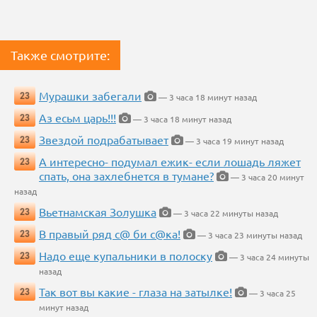
Также смотрите:
Мурашки забегали
23
— 3 часа 18 минут назад
Аз есьм царь!!!
23
— 3 часа 18 минут назад
Звездой подрабатывает
23
— 3 часа 19 минут назад
А интересно- подумал ежик- если лошадь ляжет
23
спать, она захлебнется в тумане?
— 3 часа 20 минут
назад
Вьетнамская Золушка
23
— 3 часа 22 минуты назад
В правый ряд с@ би с@ка!
23
— 3 часа 23 минуты назад
Надо еще купальники в полоску
23
— 3 часа 24 минуты
назад
Так вот вы какие - глаза на затылке!
23
— 3 часа 25
минут назад