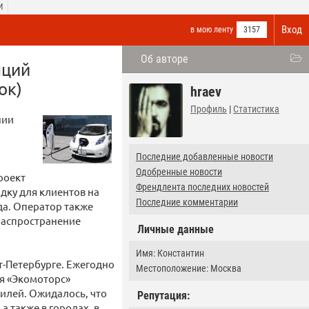
И
Вход
в мою ленту
3157
Об авторе
нций
ок)
hraev
Профиль
|
Статистика
нии
Последние добавленные новости
Одобренные новости
роект
Френдлента последних новостей
ядку для клиентов на
Последние комментарии
да. Оператор также
 распространение
Личные данные
Имя: Константин
т-Петербурге. Ежегодно
Местоположение: Москва
я «Экомоторс»
илей. Ожидалось, что
Репутация:
а также в городах, в