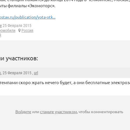
ыты филиалы «Экомоторс».
ostav.ru/publication/yota-otk...
v
25 Февраля 2015
ромобили
Россия
й
и участников:
k
, 25 Февраля 2015 ,
url
темпами скоро жрать нечего будет, а они бесплатные электроз
Войдите
или
станьте участником
, чтобы комментировать