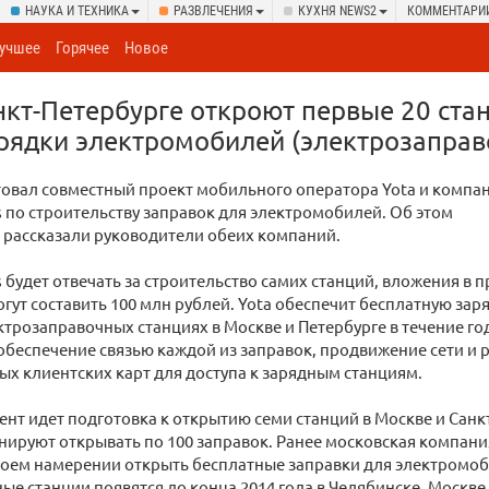
НАУКА И ТЕХНИКА
РАЗВЛЕЧЕНИЯ
КУХНЯ NEWS2
КОММЕНТАРИ
учшее
Горячее
Новое
нкт-Петербурге откроют первые 20 ста
рядки электромобилей (электрозаправ
товал совместный проект мобильного оператора Yota и компа
s по строительству заправок для электромобилей. Об этом
 рассказали руководители обеих компаний.
s будет отвечать за строительство самих станций, вложения в п
могут составить 100 млн рублей. Yota обеспечит бесплатную зар
ктрозаправочных станциях в Москве и Петербурге в течение го
 обеспечение связью каждой из заправок, продвижение сети и
х клиентских карт для доступа к зарядным станциям.
нт идет подготовка к открытию семи станций в Москве и Санк
ируют открывать по 100 заправок. Ранее московская компани
воем намерении открыть бесплатные заправки для электромоб
ые станции появятся до конца 2014 года в Челябинске, Москве, 