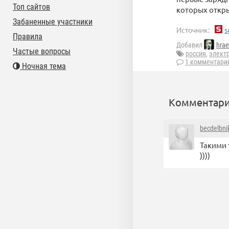
Топ сайтов
которых откр
Забаненные участники
Источник:
s
Правила
Добавил
hrae
Частые вопросы
россия
,
элект
1 комментари
Ночная тема
Комментари
becdelbni
Такими 
))))