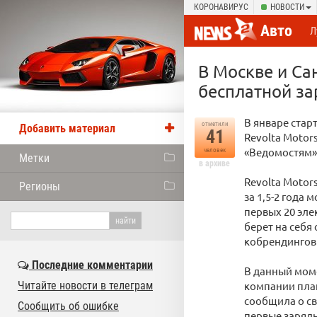
КОРОНАВИРУС
НОВОСТИ
Авто
Л
В Москве и Са
бесплатной за
В январе стар
отметили
Добавить материал
41
Revolta Motor
«Ведомостям»
человек
Метки
в архиве
Revolta Motor
Регионы
за 1,5-2 года 
первых 20 эле
берет на себя
кобрендинговы
Последние комментарии
В данный моме
Читайте новости в телеграм
компании план
сообщила о с
Сообщить об ошибке
первые зарядн