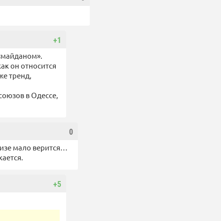
+1
 «майданом».
как он относится
же тренд,
союзов в Одессе,
0
убизе мало верится…
кается.
+5