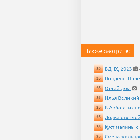
Также смотрите:
ВДНХ, 2023
25
Полдень. Пол
25
Отчий дом
25
—
Илья Великий
25
В Арбатских п
25
Лодка с ветло
25
Куст малины с
25
Смена жильцо
25