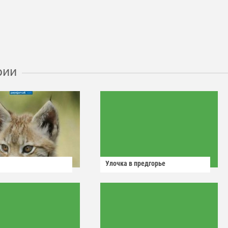
рии
Улочка в предгорье