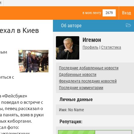
И
Вход
в мою ленту
2679
Об авторе
ехал в Киев
Игемон
Профиль
|
Статистика
нным
Последние добавленные новости
Одобренные новости
иться с
Френдлента последних новостей
Последние комментарии
в «Фейсбуке»
Личные данные
поведал о встрече с
, певец рассказал о
Имя: No Name
 память, взяв в руки
мых киборгами.
Репутация:
сал фото:
с украинскими