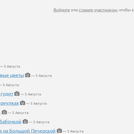
Войдите
или
станьте участником
, чтобы
— 5 Августа
евые цветы
— 5 Августа
 5 Августа
 гудит
— 5 Августа
ереулках
— 5 Августа
й
— 5 Августа
 бабочкой
— 5 Августа
в на Большой Печерской
— 5 Августа