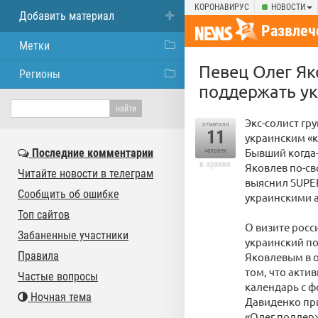
КОРОНАВИРУС
НОВОСТИ
Добавить материал
Развлеч
Метки
Певец Олег Як
Регионы
поддержать у
Экс-солист г
отметили
11
украинским «
Бывший когда-
Последние комментарии
человек
в архиве
Яковлев по-св
Читайте новости в телеграм
выяснил SUPER
Сообщить об ошибке
украинскими а
Топ сайтов
О визите росс
Забаненные участники
украинский по
Правила
Яковлевым в о
том, что акти
Частые вопросы
календарь с 
Ночная тема
Давиденко при
«Олег поддерж