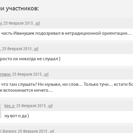
и участников:
ov
, 25 Февраля 2015 ,
url
а часть Иванушек подозревал в нетрадиционной ориентации…
e
, 25 Февраля 2015 ,
url
просто их никогда не слушал )
гемон
, 25 Февраля 2015 ,
url
 что там слушать? Ни музыки, ни слов… Только тучи… кстати б
е вспоминается ничего…
bee_e
, 25 Февраля 2015 ,
url
ну вот и да )
.I.Baranov
, 25 Февраля 2015 ,
url