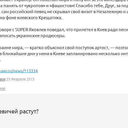
а память от «укропов» и «фашистов»! Спасибо тебе, Друг, за по
, сам российский певец не скрывал свой визит в Незалежную и
на фоне киевского Крещатика.
зговоре с SUPER Яковлев поведал, что прилетел в Киев ради пес
аписать украинские продюсеры.
аине мира, — кратко объяснил свой поступок артист, — поэтом
 в ближайшие дни у меня в Киеве запланировано несколько ин
.
uper.ru/news/113334
мон
25 Февраля 2015
иев
вичей растут?