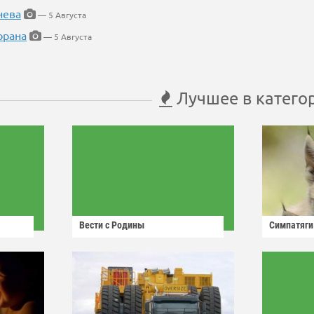
нева
— 5 Августа
орана
— 5 Августа
Лучшее в катего
Вести с Родины
Симпатяги