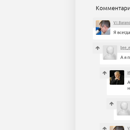
Комментари
V.I.Baran
Я всегд
bee_
А я 
И
А
н
V