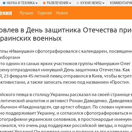
НАУКА И ТЕХНИКА
РАЗВЛЕЧЕНИЯ
КУХНЯ NEWS2
КОММЕНТАРИ
ения
Лучшее
Горячее
Новое
овлев в День защитника Отечества при
краинских военных
руппы «Иванушки» сфотографировался с календарем, посвяще
киборгам»
то одним из самых ярких участников группы «Иванушки» Олег
оему отпраздновал минувший День защитника Отечества. Как
, 23 февраля 45-летний певец отправился в Киев, чтобы встрет
ктивистами, а также записать песню под названием «Прости».
ийского певца в столицу Украины рассказал на своей странице 
литический аналитик и активист Роман Давиденко. Давиденко 
бычном «Макдоналдсе», где артист обедал. По словам мужчины
вно поддерживает Украину, и согласился сфотографироваться на
фотографиями украинских силовиков, в простонародье именуе
знался, что очень рад поддержке российской звезды, и подпи
ивает Украину! Он пожелал мира и получил за это календарь 