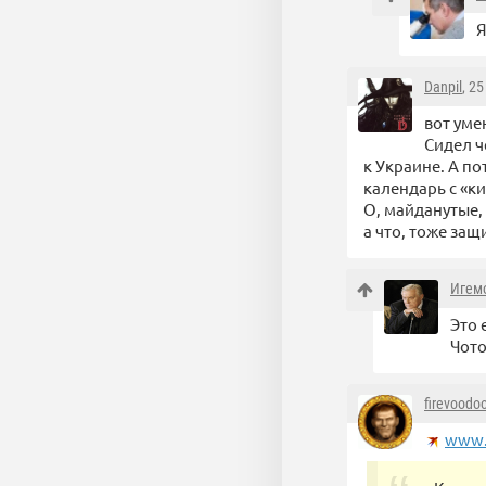
Я
Danpil
, 2
вот уме
Сидел ч
к Украине. А п
календарь с «к
О, майданутые,
а что, тоже защ
Игем
Это 
Чото
firevoodo
www.k