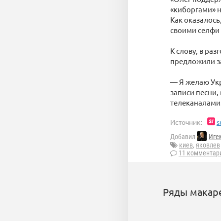
«киборгами» н
Как оказалось
своими селфи 
К слову, в ра
предложили з
— Я желаю Укр
записи песни,
телеканалами
Источник:
s
Добавил
Иге
киев
,
яковлев
11 комментар
Ряды макаре