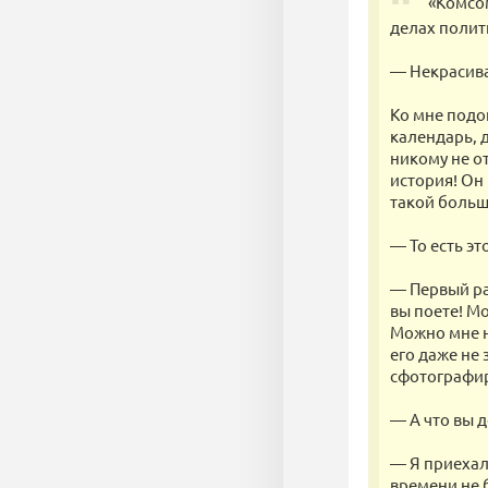
«Комсом
делах полит
— Некрасива
Ко мне подо
календарь, 
никому не от
история! Он 
такой большо
— То есть эт
— Первый раз
вы поете! М
Можно мне на
его даже не
сфотографир
— А что вы д
— Я приехал 
времени не 