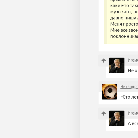
какие-то так
музыкант, п
давно пишу 
Меня просто
Мне все звон
поклонника
Игем
Не о
Никандр
«Сто лет
Игем
А вс