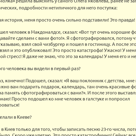
олка» решила выяснить у самого Олега Яковлева, ранее не за
ических, подробности нетипичного для него поступка:
я история, меня просто очень сильно подставили! Это правда!
шел человек в Макдоналдсе, сказал: «Вот тут очень хорошие ф
давайте сделаем с вами фото!». Я сфотографировался, потому ч
казываю, взял свой чизбургер и пошел в гостиницу. А после это
взял и это опубликовал! Это просто катастрофа! Ужасно! У мен
й стресс! Я даже не знаю, что это за календарь! У меня его и не
ого человека вы видели в первый раз?
, конечно! Подошел, сказал: «Я ваш поклонник с детства, мне 
ожно вам подарить подарок, календарь, там очень красивые ф
 память сфотографироваться с вами?». И после этого выставляе
 знаю! Просто подошел ко мне человек в галстуке и попросил
оваться!
елали в Киеве?
в Киев только для того, чтобы записать песню 23-го числа, пот
было. Скоро уже улетаю. Это просто катастрофично! Сейчас вс