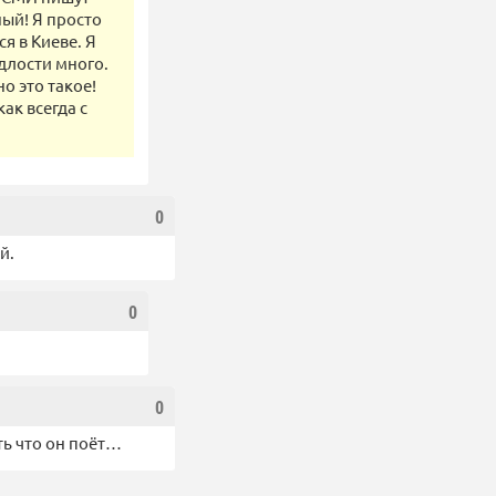
ный! Я просто
я в Киеве. Я
длости много.
о это такое!
ак всегда с
0
й.
0
0
ть что он поёт…