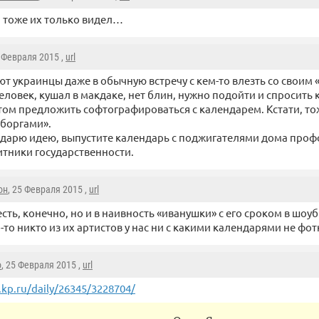
 тоже их только видел…
5 Февраля 2015 ,
url
ют украинцы даже в обычную встречу с кем-то влезть со своим
еловек, кушал в макдаке, нет блин, нужно подойти и спросить 
отом предложить софтографироваться с календарем. Кстати, то
иборгами».
 дарю идею, выпустите календарь с поджигателями дома проф
итники государственности.
он
, 25 Февраля 2015 ,
url
есть, конечно, но и в наивность «иванушки» с его сроком в шо
-то никто из их артистов у нас ни с какими календарями не фот
o
, 25 Февраля 2015 ,
url
p.ru/daily/26345/3228704/