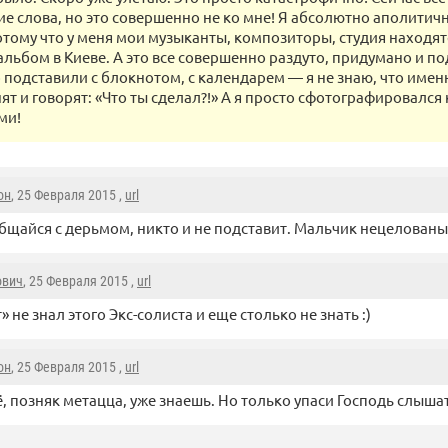
ие слова, но это совершенно не ко мне! Я абсолютно аполитич
отому что у меня мои музыканты, композиторы, студия находятс
альбом в Киеве. А это все совершенно раздуто, придумано и по
 подставили с блокнотом, с календарем — я не знаю, что именн
ят и говорят: «Что ты сделал?!» А я просто сфотографировался к
ми!
он
, 25 Февраля 2015 ,
url
бщайся с дерьмом, никто и не подставит. Мальчик нецелованы
ович
, 25 Февраля 2015 ,
url
» не знал этого Экс-солиста и еще столько не знать :)
он
, 25 Февраля 2015 ,
url
ё, позняк метацца, уже знаешь. Но только упаси Господь слыша