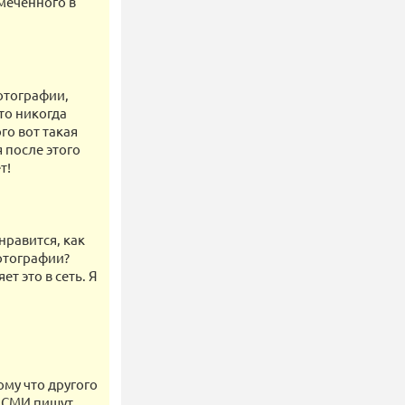
меченного в
отографии,
то никогда
го вот такая
я после этого
т!
нравится, как
отографии?
т это в сеть. Я
ому что другого
е СМИ пишут