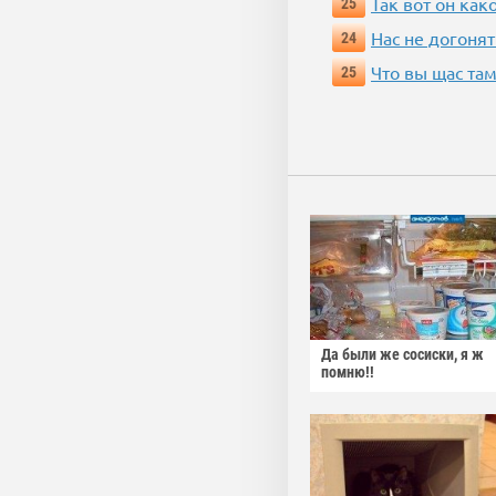
Так вот он ка
25
Нас не догонят
24
Что вы щас там
25
Да были же сосиски, я ж
помню!!