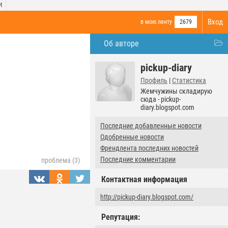
И
Вход
в мою ленту
2679
Об авторе
pickup-diary
Профиль
|
Статистика
Жемчужины складирую
сюда - pickup-
diary.blogspot.com
Последние добавленные новости
Одобренные новости
Френдлента последних новостей
Последние комментарии
проблема (3)
Контактная информация
http://pickup-diary.blogspot.com/
Репутация: