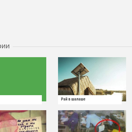
рии
Рай в шалаше