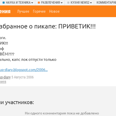
НАУКА И ТЕХНИКА
РАЗВЛЕЧЕНИЯ
КУХНЯ NEWS2
КОММЕНТАРИ
ения
Лучшее
Горячее
Новое
 избранное о пикапе: ПРИВЕТИК!!!
оги.
К!!!
фф
ВЁМ????
льно, капс лок отпусти только
up-diary.blogspot.com/2006...
up-diary
5 Августа 2006
риев
и участников:
Ни одного комментария пока не добавлено