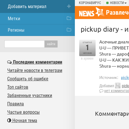
КОРОНАВИРУС
НОВОСТИ
Добавить материал
Развлеч
Метки
pickup diary -
Регионы
Асечные диал
отметил
1
U-U — ПРИВЕТИ
Shura — даро
человек
в архиве
U-U — КАК ЖИ
Последние комментарии
Shura — норма
Читайте новости в телеграм
Источник:
pick
Сообщить об ошибке
Добавил
pick
Топ сайтов
нет коммента
Забаненные участники
Правила
Частые вопросы
Комментари
Ночная тема