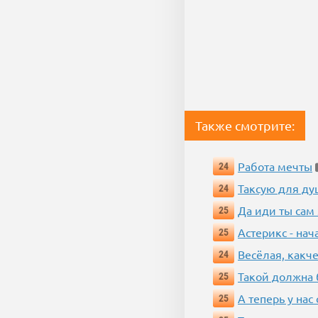
Также смотрите:
Работа мечты
24
Таксую для душ
24
Да иди ты сам
25
Астерикс - нач
25
Весёлая, какч
24
Такой должна 
25
А теперь у нас
25