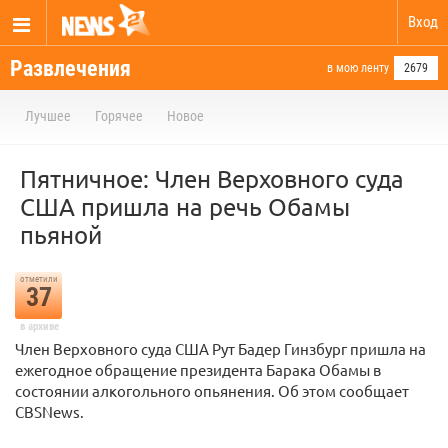
Вход
Развлечения
в мою ленту
2679
Лучшее
Горячее
Новое
Пятничное: Член Верховного суда
США пришла на речь Обамы
пьяной
отметили
37
в архиве
Член Верховного суда США Рут Бадер Гинзбург пришла на
ежегодное обращение президента Барака Обамы в
состоянии алкогольного опьянения. Об этом сообщает
CBSNews.