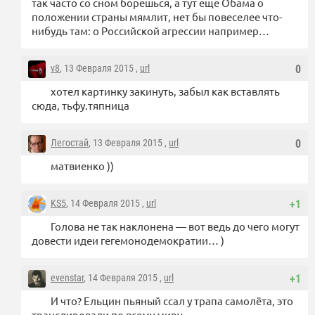
так часто со сном борешься, а тут еще Обама о
положении страны мямлит, нет бы повеселее что-
нибудь там: о Российской агрессии например…
v8
, 13 Февраля 2015 ,
url
0
хотел картинку закинуть, забыл как вставлять
сюда, тьфу.тяпница
Легостай
, 13 Февраля 2015 ,
url
0
матвиенко ))
KS5
, 14 Февраля 2015 ,
url
+1
Голова не так наклонена — вот ведь до чего могут
довести идеи гегемонодемократии… )
evenstar
, 14 Февраля 2015 ,
url
+1
И что? Ельцин пьяный ссал у трапа самолёта, это
транслировали по всему миру.