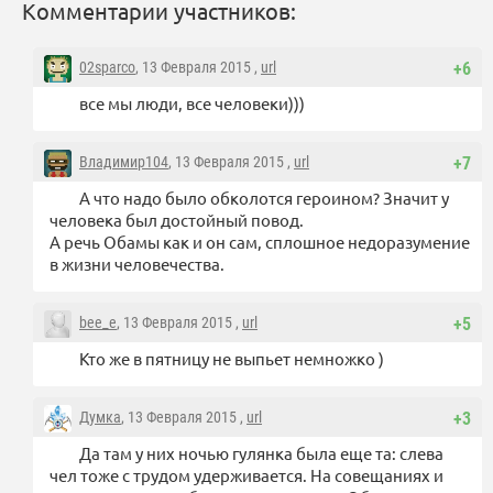
Комментарии участников:
02sparco
, 13 Февраля 2015 ,
url
+6
все мы люди, все человеки)))
Владимир104
, 13 Февраля 2015 ,
url
+7
А что надо было обколотся героином? Значит у
человека был достойный повод.
А речь Обамы как и он сам, сплошное недоразумение
в жизни человечества.
bee_e
, 13 Февраля 2015 ,
url
+5
Кто же в пятницу не выпьет немножко )
Думка
, 13 Февраля 2015 ,
url
+3
Да там у них ночью гулянка была еще та: слева
чел тоже с трудом удерживается. На совещаниях и