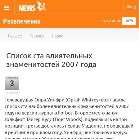
Вход
Развлечения
в мою ленту
2679
Лучшее
Горячее
Новое
Список ста влиятельных
знаменитостей 2007 года
отметили
3
в архиве
Телеведущая Опра Уинфри (Oprah Winfrey) возглавила
список ста наиболее влиятельных знаменитостей в 2007
году по версии журнала Forbes. Второе место занял
гольфист Тайгер Вудс (Tiger Woods), поднявшись на три
позиции, третье досталось певице Мадонне, не вошедшей
в рейтинг в прошлом году. Уинфри, чье ток-шоу каждую
неделю смотрят 30 миллионов американцев, уже