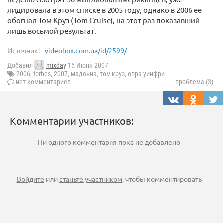
лидировала в этом списке в 2005 году, однако в 2006 ее
обогнал Том Круз (Tom Cruise), на этот раз показавший
лишь восьмой результат.
Источник:
videobox.com.ua/id/2599/
Добавил
mixday
15 Июня 2007
2006
,
forbes
,
2007
,
мадонна
,
том круз
,
опра уинфри
нет комментариев
проблема (3)
Комментарии участников:
Ни одного комментария пока не добавлено
Войдите
или
станьте участником
, чтобы комментировать