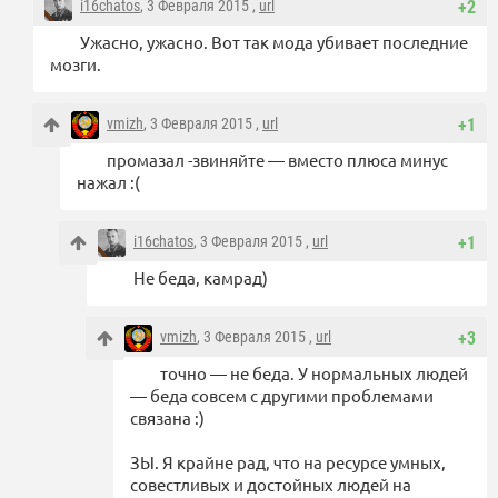
i16chatos
, 3 Февраля 2015 ,
url
+2
Ужасно, ужасно. Вот так мода убивает последние
мозги.
vmizh
, 3 Февраля 2015 ,
url
+1
промазал -звиняйте — вместо плюса минус
нажал :(
i16chatos
, 3 Февраля 2015 ,
url
+1
Не беда, камрад)
vmizh
, 3 Февраля 2015 ,
url
+3
точно — не беда. У нормальных людей
— беда совсем с другими проблемами
связана :)
ЗЫ. Я крайне рад, что на ресурсе умных,
совестливых и достойных людей на