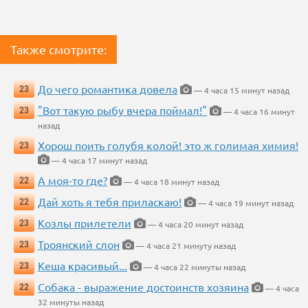
Также смотрите:
До чего романтика довела
23
— 4 часа 15 минут назад
"Вот такую рыбу вчера поймал!"
23
— 4 часа 16 минут
назад
Хорош поить голубя колой! это ж голимая химия!
23
— 4 часа 17 минут назад
А моя-то где?
22
— 4 часа 18 минут назад
Дай хоть я тебя приласкаю!
22
— 4 часа 19 минут назад
Козлы прилетели
23
— 4 часа 20 минут назад
Троянский слон
23
— 4 часа 21 минуту назад
Кеша красивый...
23
— 4 часа 22 минуты назад
Собака - выражение достоинств хозяина
22
— 4 часа
32 минуты назад