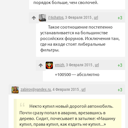
порядок больше, чем сволочей.
i16chatos
, 3 Февраля 2015 ,
url
+3
Такое соотношение постепенно
устанавливается на большинстве
российских форумов. Исключения там,
где на входе стоят либеральные
фильтры.
vmizh
, 3 Февраля 2015 ,
url
+3
+100500 — абсолютно
zabirov@yandex.ru
, 4 Февраля 2015 ,
url
+3
Некто купил новый дорогой автомобиль.
Почти сразу попал в аварию, врезавшись в
дерево. Сидит, почесывает в затылке: «Машину
купил, права купил, как ездить не купил...»