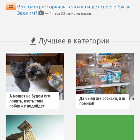
Вот, смотри: Горячая телочка ищет своего бугая.
22
Звоним?
— 4 часа 33 минуты назад
Лучшее в категории
А может не будем его
Да были же сосиски, я ж
ловить, пусть тока
помню!!
поближе подойдет