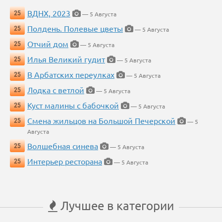
ВДНХ, 2023
25
— 5 Августа
Полдень. Полевые цветы
25
— 5 Августа
Отчий дом
25
— 5 Августа
Илья Великий гудит
25
— 5 Августа
В Арбатских переулках
25
— 5 Августа
Лодка с ветлой
25
— 5 Августа
Куст малины с бабочкой
25
— 5 Августа
Смена жильцов на Большой Печерской
25
— 5
Августа
Волшебная синева
25
— 5 Августа
Интерьер ресторана
25
— 5 Августа
Лучшее в категории