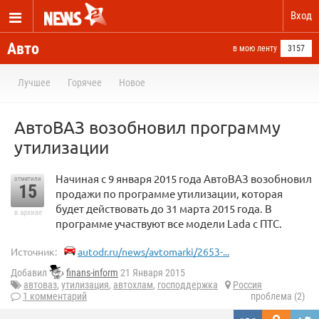
Вход
Авто
в мою ленту
3157
Лучшее
Горячее
Новое
АвтоВАЗ возобновил программу
утилизации
Начиная с 9 января 2015 года АвтоВАЗ возобновил
отметили
15
продажи по программе утилизации, которая
будет действовать до 31 марта 2015 года. В
в архиве
программе участвуют все модели Lada с ПТС.
Источник:
autodr.ru/news/avtomarki/2653-...
Добавил
finans-inform
21 Января 2015
автоваз
,
утилизация
,
автохлам
,
господдержка
Россия
1 комментарий
проблема (2)