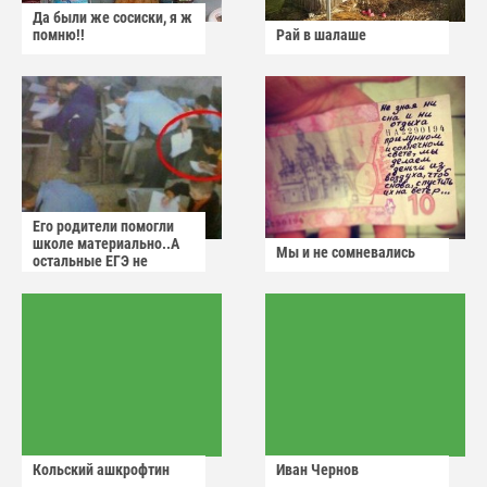
Да были же сосиски, я ж
помню!!
Рай в шалаше
Его родители помогли
школе материально..А
Мы и не сомневались
остальные ЕГЭ не
сдадут
Кольский ашкрофтин
Иван Чернов