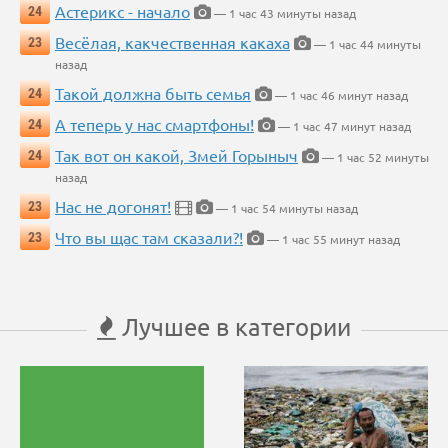
Астерикс - начало
24
— 1 час 43 минуты назад
Весёлая, какчественная какаха
23
— 1 час 44 минуты
назад
Такой должна быть семья
24
— 1 час 46 минут назад
А теперь у нас смартфоны!
24
— 1 час 47 минут назад
Так вот он какой, Змей Горыныч
24
— 1 час 52 минуты
назад
Нас не догонят!
23
— 1 час 54 минуты назад
Что вы щас там сказали?!
23
— 1 час 55 минут назад
Лучшее в категории