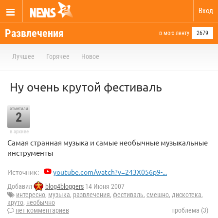
Вход
Развлечения
в мою ленту
2679
Лучшее
Горячее
Новое
Ну очень крутой фестиваль
отметили
2
в архиве
Самая странная музыка и самые необычные музыкальные
инструменты
Источник:
youtube.com/watch?v=243X056p9-...
Добавил
blog4bloggers
14 Июня 2007
интересно
,
музыка
,
развлечения
,
фестиваль
,
смешно
,
дискотека
,
круто
,
необычно
нет комментариев
проблема (3)