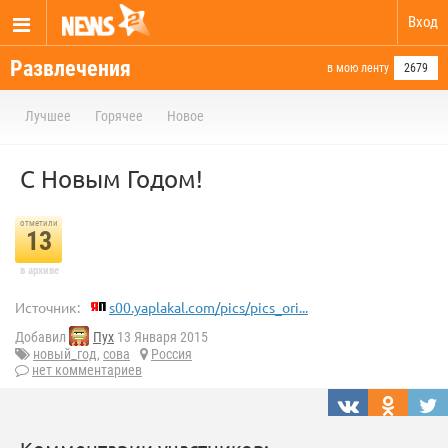
Вход
Развлечения
в мою ленту
2679
Лучшее
Горячее
Новое
С Новым Годом!
отметили
13
в архиве
Источник:
s00.yaplakal.com/pics/pics_ori...
Добавил
Пух
13 Января 2015
новый_год
,
сова
Россия
нет комментариев