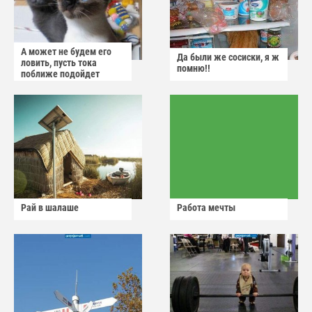
А может не будем его
Да были же сосиски, я ж
ловить, пусть тока
помню!!
поближе подойдет
Рай в шалаше
Работа мечты