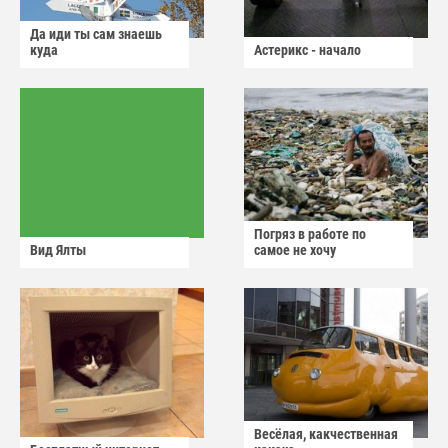
Да иди ты сам знаешь
куда
Астерикс - начало
Погряз в работе по
Вид Ялты
самое не хочу
Весёлая, какчественная