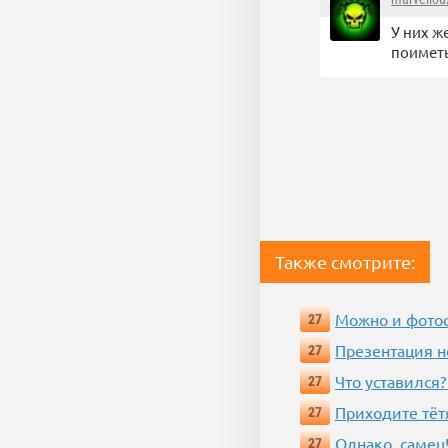
У них ж
поиметь
Также смотрите:
Можно и фотос
27
Презентация 
27
Что уставился?
27
Приходите тёт
27
Однако, самец!
27