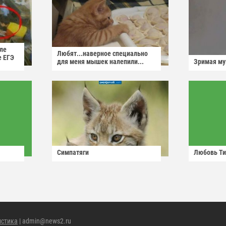
ле
Любят...наверное специально
е ЕГЭ
для меня мышек налепили...
Зримая м
Симпатяги
Любовь Ти
истика
| admin@news2.ru