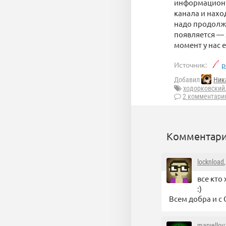
информационны
канала и наход
надо продолжа
появляется — 
момент у нас 
Источник:
p
Добавил
Ник
ходорковский
2 комментари
Комментари
locknload
все кто
:)
Всем добра и с
marvellou