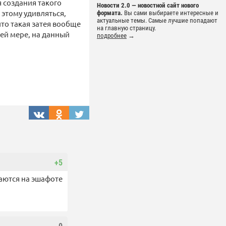
я создания такого
Новости 2.0 — новостной сайт нового
о этому удивляться,
формата.
Вы сами выбираете интересные и
актуальные темы. Самые лучшие попадают
что такая затея вообще
на главную страницу.
ей мере, на данный
подробнее
→
+5
ваются на эшафоте