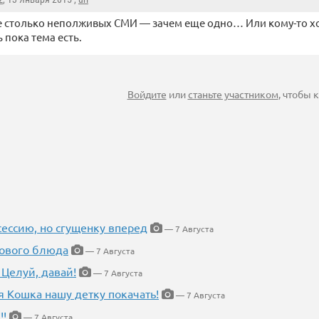
е столько неполживых СМИ — зачем еще одно… Или кому-то хо
 пока тема есть.
Войдите
или
станьте участником
, чтобы
ессию, но сгущенку вперед
— 7 Августа
нового блюда
— 7 Августа
 Целуй, давай!
— 7 Августа
я Кошка нашу детку покачать!
— 7 Августа
!!
— 7 Августа