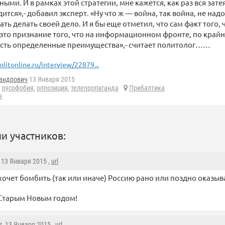
ми. И в рамках этой стратегии, мне кажется, как раз вся зате
ится»,- добавил эксперт. «Ну что ж — война, так война, не над
ть делать своей дело. И я бы еще отметил, что сам факт того, 
это признание того, что на информационном фронте, по крайн
есть определенные преимущества»,- считает политолог……
olitonline.ru/interview/22879...
андрович
13 Января 2015
,
русофобия
,
оппозиция
,
телепропаганда
Прибалтика
я
и участников:
, 13 Января 2015 ,
url
 хочет бомбить (так или иначе) Россию рано или поздно оказы
 Старым Новым годом!
z
, 13 Января 2015 ,
url