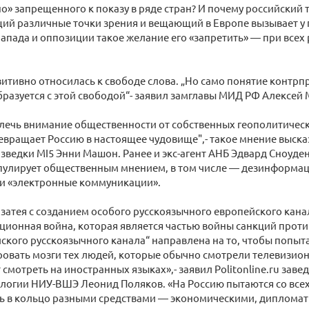
» запрещенного к показу в ряде стран? И почему российский т
ий различные точки зрения и вещающий в Европе вызывает у
Запада и оппозиции такое желание его «запретить» — при всех
зитивно относилась к свободе слова. „Но само понятие контр
бразуется с этой свободой“- заявил замглавы МИД РФ Алексей
лечь внимание общественности от собственных геополитичес
вращает Россию в настоящее чудовище",- такое мнение выска
зведки МI5 Энни Машон. Ранее и экс-агент АНБ Эдвард Сноуден
пулирует общественным мнением, в том числе — дезинформац
 и «электронные коммуникации».
я затея с созданием особого русскоязычного европейского канал
ионная война, которая является частью войны санкций против
кого русскоязычного канала“ направлена на то, чтобы попыт
овать мозги тех людей, которые обычно смотрели телевизион
смотреть на иностранных языках»,- заявил Politonline.ru за
огии НИУ-ВШЭ Леонид Поляков. «На Россию пытаются со всех
ь в кольцо разными средствами — экономическими, дипломати