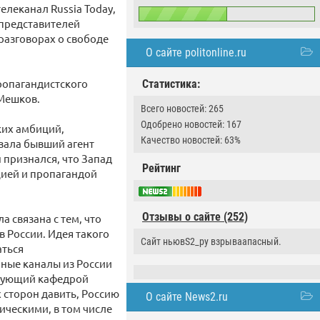
елеканал Russia Today,
 представителей
 разговорах о свободе
О сайте politonline.ru
пропагандистского
Статистика:
 Мешков.
Всего новостей: 265
Одобрено новостей: 167
ких амбиций,
Качество новостей: 63%
зала бывший агент
 признался, что Запад
Рейтинг
ией и пропагандой
Отзывы о сайте (252)
а связана с тем, что
 России. Идея такого
Сайт ньювS2_ру взрываапасный.
аться
ные каналы из России
ведующий кафедрой
 сторон давить, Россию
О сайте News2.ru
ческими, в том числе