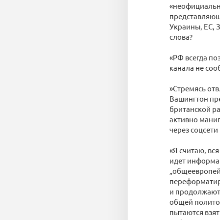
«неофициально
представляющ
Украины, ЕС, 
слова?
«РФ всегда по
канала не соо
»Стремясь отв
Вашингтон пре
британской ра
активно мани
через соцсети
«Я считаю, вс
идет информац
„общеевропейс
переформатир
и продолжают 
общей политол
пытаются взят