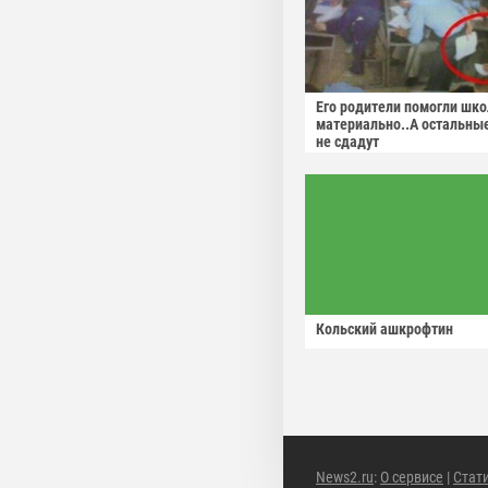
Его родители помогли шко
материально..А остальны
не сдадут
Кольский ашкрофтин
News2.ru
:
О сервисе
|
Стат