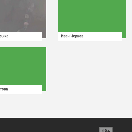
узыка
Иван Чернов
това
18+