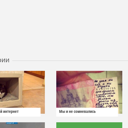
рии
й интернет
Мы и не сомневались