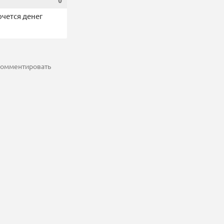
0
чется денег
 комментировать