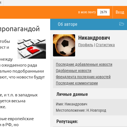
И
Вход
в мою ленту
2679
Об авторе
пропагандой
Никандрович
чтобы
Профиль
|
Статистика
ест и
 между
я ожидаемого рада
Последние добавленные новости
циально подобранными
Одобренные новости
ют, что новости будут
Френдлента последних новостей
Последние комментарии
Личные данные
 и т.п. в западных
уется весьма
Имя: Никандрович
же.
Местоположение: Н.Новгород
рые европейские
Репутация:
 в РФ, но