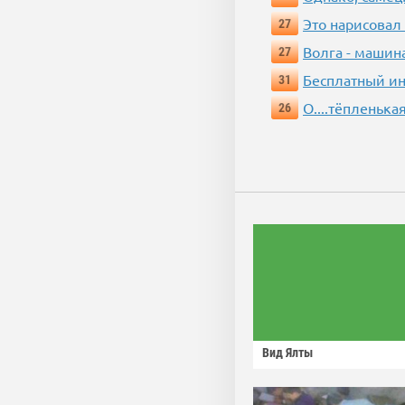
Это нарисовал
27
Волга - машин
27
Бесплатный ин
31
О....тёпленькая
26
Вид Ялты