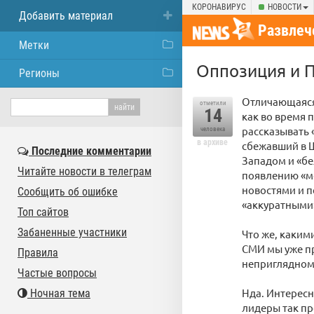
КОРОНАВИРУС
НОВОСТИ
Добавить материал
Развлеч
Метки
Оппозиция и П
Регионы
Отличающаяся
отметили
14
как во время 
рассказывать 
человека
в архиве
сбежавший в 
Последние комментарии
Западом и «б
Читайте новости в телеграм
появлению «м
новостями и п
Сообщить об ошибке
«аккуратными
Топ сайтов
Забаненные участники
Что же, каким
СМИ мы уже пр
Правила
неприглядному
Частые вопросы
Нда. Интерес
Ночная тема
лидеры так пр