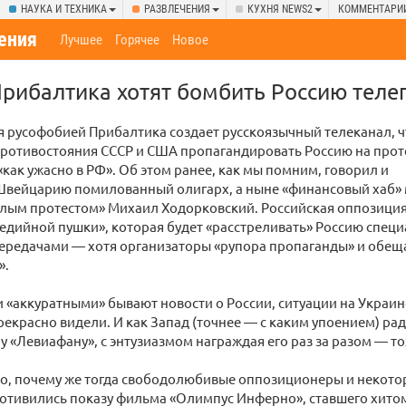
НАУКА И ТЕХНИКА
РАЗВЛЕЧЕНИЯ
КУХНЯ NEWS2
КОММЕНТАРИ
ения
Лучшее
Горячее
Новое
рибалтика хотят бомбить Россию теле
 русофобией Прибалтика создает русскоязычный телеканал, 
противостояния СССР и США пропагандировать Россию на прот
«как ужасно в РФ». Об этом ранее, как мы помним, говорил и
Швейцарию помилованный олигарх, а ныне «финансовый хаб»
елым протестом» Михаил Ходорковский. Российская оппозици
едийной пушки», которая будет «расстреливать» Россию спе
ередачами — хотя организаторы «рупора пропаганды» и обеща
».
и «аккуратными» бывают новости о России, ситуации на Украине,
екрасно видели. И как Запад (точнее — с каким упоением) рад
 «Левиафану», с энтузиазмом награждая его раз за разом — то
но, почему же тогда свободолюбивые оппозиционеры и некото
отивились показу фильма «Олимпус Инферно», ставшего хитом