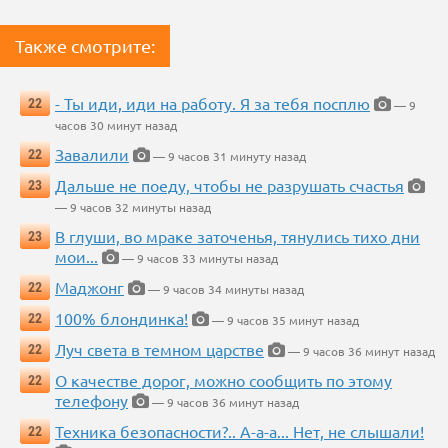
Также смотрите:
- Ты иди, иди на работу. Я за тебя посплю
22
— 9
часов 30 минут назад
Завалили
22
— 9 часов 31 минуту назад
Дальше не поеду, чтобы не разрушать счастья
23
— 9 часов 32 минуты назад
В глуши, во мраке заточенья, тянулись тихо дни
23
мои...
— 9 часов 33 минуты назад
Маджонг
22
— 9 часов 34 минуты назад
100% блондинка!
22
— 9 часов 35 минут назад
Луч света в темном царстве
22
— 9 часов 36 минут назад
О качестве дорог, можно сообщить по этому
22
телефону
— 9 часов 36 минут назад
Техника безопасности?.. А-а-а... Нет, не слышали!
22