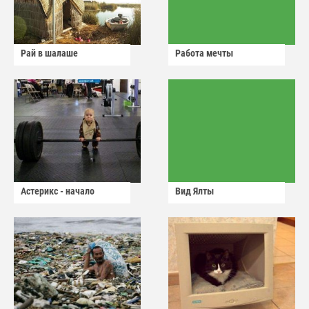
Рай в шалаше
Работа мечты
Астерикс - начало
Вид Ялты