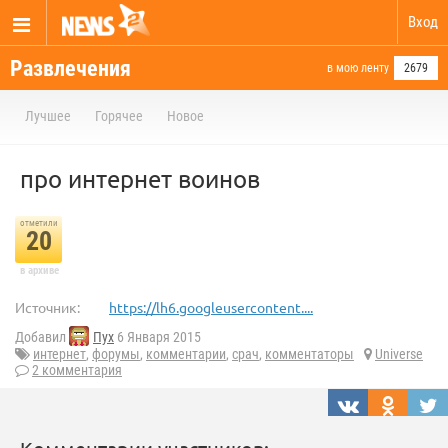
Вход
Развлечения
в мою ленту
2679
Лучшее
Горячее
Новое
про интернет воинов
отметили
20
в архиве
Источник:
https://lh6.googleusercontent....
Добавил
Пух
6 Января 2015
интернет
,
форумы
,
комментарии
,
срач
,
комментаторы
Universe
2 комментария