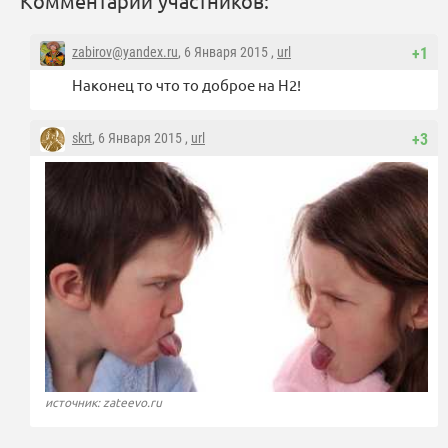
Комментарии участников:
zabirov@yandex.ru
, 6 Января 2015 ,
url
+1
Наконец то что то доброе на Н2!
skrt
, 6 Января 2015 ,
url
+3
источник: zateevo.ru