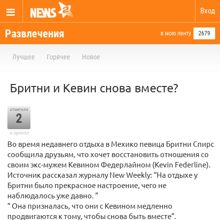
Вход
Развлечения
в мою ленту
2679
Лучшее
Горячее
Новое
Бритни и Кевин снова вместе?
отметили
2
в архиве
Во время недавнего отдыха в Мехико певица Бритни Спирс
сообщила друзьям, что хочет восстановить отношения со
своим экс-мужем Кевином Федерлайном (Kevin Federline).
Источник рассказал журналу New Weekly: “На отдыхе у
Бритни было прекрасное настроение, чего не
наблюдалось уже давно. ”
“ Она призналась, что они с Кевином медленно
продвигаются к тому, чтобы снова быть вместе”.