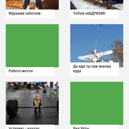
Мурашки забегали
Yellow subДРИЗИН
Да иди ты сам знаешь
Работа мечты
куда
Астерикс - начало
Вид Ялты