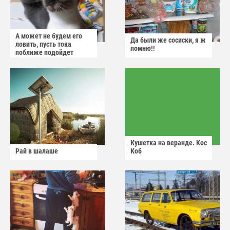
А может не будем его
Да были же сосиски, я ж
ловить, пусть тока
помню!!
поближе подойдет
Кушетка на веранде. Кос
Рай в шалаше
Коб