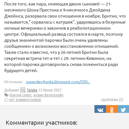
После того, как пара, имеющая двоих сыновей — 21-
месячного Шона Престона и 9-месячного Джойдена
Джеймса, разорвала свои отношения в ноябре, Бритни, что
называется,“ сорвалась с катушек”, ударившись в безумные
ночные вечеринки и закончив в реабилитационном
центре. Официальный развод состоялся в марте, поэтому
друзья знаменитой парочки были очень удивлены
сообщением о возможном восстановлении отношений.
Также стало известно, что у 26-летней Бритни была
секретная встреча тет-а-тет с 28- летним Кевином, на
которой парочка договорилась снова пожениться ради
будущего детей.
Источник:
superdev4onka.blogspot.com/200...
Добавил
Tataka
13 Июня 2007
бритни спирс
,
кевин федерлайн
нет комментариев
проблема (2)
Комментарии участников: