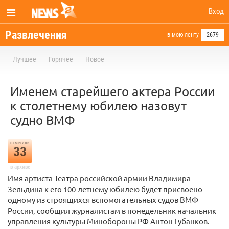
Вход
Развлечения
в мою ленту
2679
Лучшее
Горячее
Новое
Именем старейшего актера России
к столетнему юбилею назовут
судно ВМФ
отметили
33
в архиве
Имя артиста Театра российской армии Владимира
Зельдина к его 100-летнему юбилею будет присвоено
одному из строящихся вспомогательных судов ВМФ
России, сообщил журналистам в понедельник начальник
управления культуры Минобороны РФ Антон Губанков.