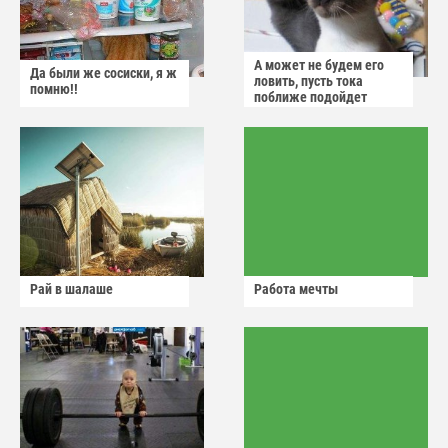
А может не будем его
Да были же сосиски, я ж
ловить, пусть тока
помню!!
поближе подойдет
Рай в шалаше
Работа мечты