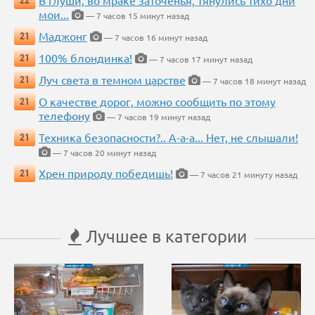
В глуши, во мраке заточенья, тянулись тихо дни
22
мои...
— 7 часов 15 минут назад
Маджонг
21
— 7 часов 16 минут назад
100% блондинка!
21
— 7 часов 17 минут назад
Луч света в темном царстве
21
— 7 часов 18 минут назад
О качестве дорог, можно сообщить по этому
21
телефону
— 7 часов 19 минут назад
Техника безопасности?.. А-а-а... Нет, не слышали!
21
— 7 часов 20 минут назад
Хрен природу победишь!
21
— 7 часов 21 минуту назад
Лучшее в категории