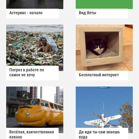
Астерикс - начало
Вид Ялты
Погряз в работе по
самое не хочу
Бесплатный интернет
Весёлая, какчественная
Да иди ты сам знаешь
какаха
куда