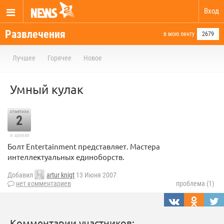
Вход
Развлечения
в мою ленту
2679
Лучшее
Горячее
Новое
Умный кулак
отметили
2
в архиве
Болт Entertainment представляет. Мастера
интеллектуальных единоборств.
Добавил
artur knigt
13 Июня 2007
нет комментариев
проблема (1)
Комментарии участников: