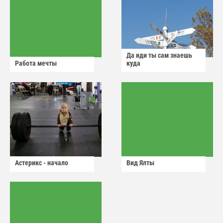
Да иди ты сам знаешь
Работа мечты
куда
Астерикс - начало
Вид Ялты