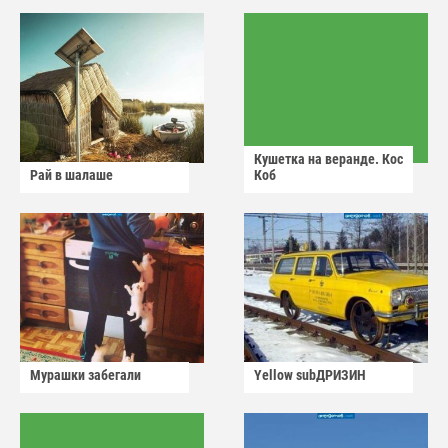
Кушетка на веранде. Кос
Рай в шалаше
Коб
Мурашки забегали
Yellow subДРИЗИН