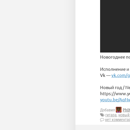
Новогоднее поп
Исполнение и
Vk —
vk.com/g
Новый год / Ne
https://www.y
youtu.be/AqN
Добавил
Ph0
гитара
,
новый
нет коммента