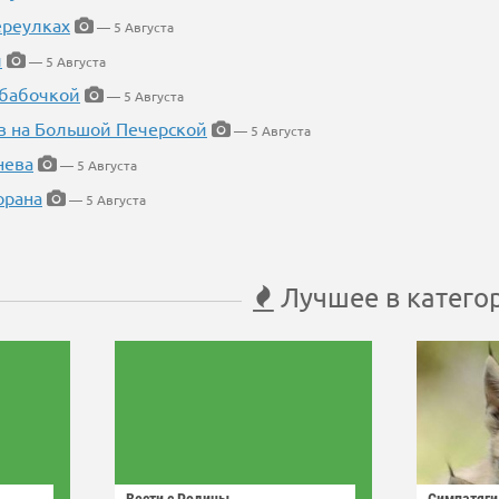
ереулках
— 5 Августа
й
— 5 Августа
 бабочкой
— 5 Августа
в на Большой Печерской
— 5 Августа
нева
— 5 Августа
орана
— 5 Августа
Лучшее в катего