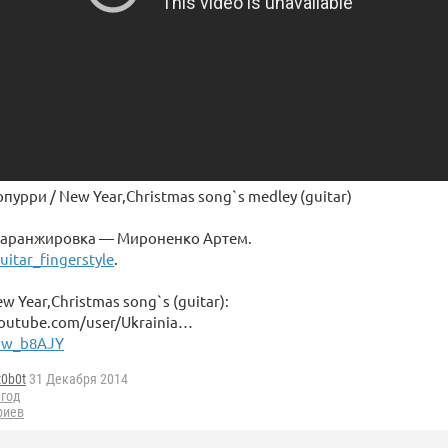
урри / New Year,Christmas song`s medley (guitar)
 аранжировка — Мироненко Артем.
uitar_fingerstyle
.
w Year,Christmas song`s (guitar):
outube.com/user/Ukrainia…
vw_b8AJY
t0b0t
31 Декабря 2014
 год
риев