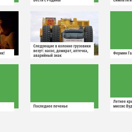
Вести с Родины
Симпатяги
Следующие в колонне грузовики
везут: насос, домкрат, аптечка,
ик!
Фермин Га
аварийный знак
Летнее кр
Последнее печенье
миссис Ву