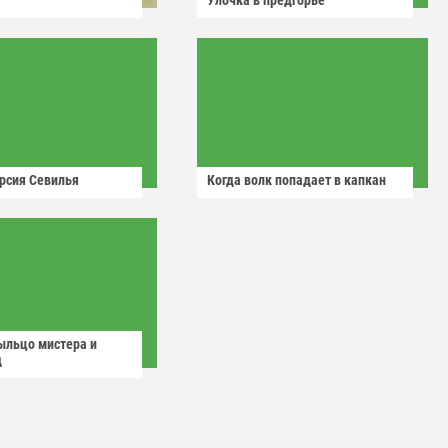
Улочка в предгорье
рсия Севилья
Когда волк попадает в капкан
ыльцо мистера и
д