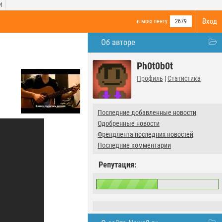
И
Вход
в мою ленту
2679
Об авторе
Ph0t0b0t
Профиль
|
Статистика
Последние добавленные новости
Одобренные новости
Френдлента последних новостей
Последние комментарии
Репутация: