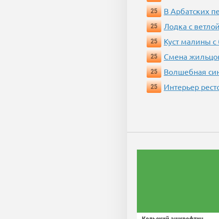
В Арбатских п
25
Лодка с ветло
25
Куст малины с
25
Смена жильцо
25
Волшебная си
25
Интерьер рест
25