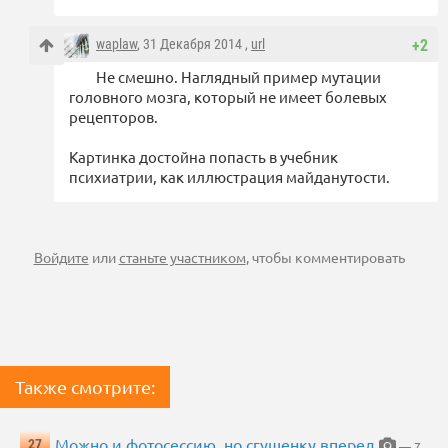
waplaw
, 31 Декабря 2014 ,
url
+2
Не смешно. Наглядный пример мутации
головного мозга, который не имеет болевых
рецепторов.
Картинка достойна попасть в учебник
психиатрии, как иллюстрация майданутости.
Войдите
или
станьте участником
, чтобы комментировать
Также смотрите:
Можно и фотосессию, но сгущенку вперед
27
— 7