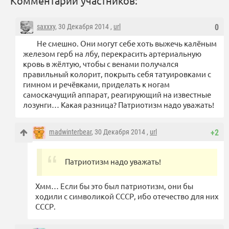
Комментарии участников:
saxxxy
, 30 Декабря 2014 ,
url
0
Не смешно. Они могут себе хоть выжечь калёным
железом герб на лбу, перекрасить артериальную
кровь в жёлтую, чтобы с венами получался
правильный колорит, покрыть себя татуировками с
гимном и речёвками, приделать к ногам
самоскачущий аппарат, реагирующий на известные
лозунги… Какая разница? Патриотизм надо уважать!
madwinterbear
, 30 Декабря 2014 ,
url
+2
Патриотизм надо уважать!
Хмм… Если бы это был патриотизм, они бы
ходили с символикой СССР, ибо отечество для них
СССР.