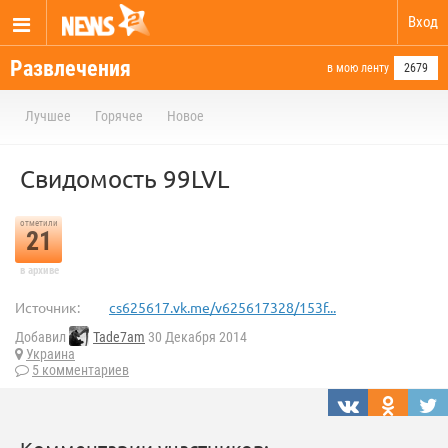
Вход
Развлечения
в мою ленту
2679
Лучшее
Горячее
Новое
Свидомость 99LVL
отметили
21
в архиве
Источник:
cs625617.vk.me/v625617328/153f...
Добавил
Tade7am
30 Декабря 2014
Украина
5 комментариев