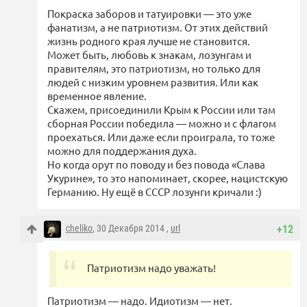
Покраска заборов и татуировки — это уже
фанатизм, а не патриотизм. От этих действий
жизнь родного края лучше не становится.
Может быть, любовь к знакам, лозунгам и
правителям, это патриотизм, но только для
людей с низким уровнем развития. Или как
временное явление.
Скажем, присоединили Крым к России или там
сборная России победила — можно и с флагом
проехаться. Или даже если проиграла, то тоже
можно для поддержания духа.
Но когда орут по поводу и без повода «Слава
Укурине», то это напоминает, скорее, нацистскую
Германию. Ну ещё в СССР лозунги кричали :)
cheliko
, 30 Декабря 2014 ,
url
+12
Патриотизм надо уважать!
Патриотизм — надо. Идиотизм — нет.