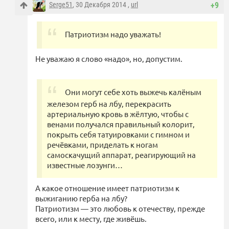
Serge51
, 30 Декабря 2014 ,
url
+9
Патриотизм надо уважать!
Не уважаю я слово «надо», но, допустим.
Они могут себе хоть выжечь калёным
железом герб на лбу, перекрасить
артериальную кровь в жёлтую, чтобы с
венами получался правильный колорит,
покрыть себя татуировками с гимном и
речёвками, приделать к ногам
самоскачущий аппарат, реагирующий на
известные лозунги…
А какое отношение имеет патриотизм к
выжиганию герба на лбу?
Патриотизм — это любовь к отечеству, прежде
всего, или к месту, где живёшь.