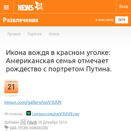
Вход
Развлечения
в мою ленту
2679
Лучшее
Горячее
Новое
Икона вождя в красном уголке:
Американская семья отмечает
рождество с портретом Путина.
отметили
21
в архиве
imgur.com/gallery/opV3UU9
Источник:
i.imgur.com/opV3UU9.jpg
Добавил
Fduch
26 Декабря 2014
сша
,
путин
,
рождество