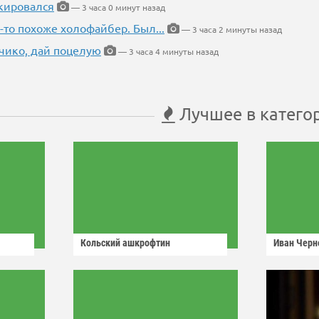
кировался
— 3 часа 0 минут назад
-то похоже холофайбер. Был...
— 3 часа 2 минуты назад
чико, дай поцелую
— 3 часа 4 минуты назад
Лучшее в катего
Кольский ашкрофтин
Иван Черн