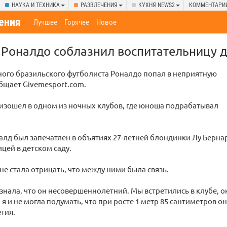
НАУКА И ТЕХНИКА
РАЗВЛЕЧЕНИЯ
КУХНЯ NEWS2
КОММЕНТАРИ
ения
Лучшее
Горячее
Новое
 Роналдо соблазнил воспитательницу д
ного бразильского футболиста Роналдо попал в неприятную
бщает Givemesport.com.
изошел в одном из ночных клубов, где юноша подрабатывал
алд был запечатлен в объятиях 27-летней блондинки Лу Берна
цей в детском саду.
не стала отрицать, что между ними была связь.
е знала, что он несовершеннолетний. Мы встретились в клубе,
я и не могла подумать, что при росте 1 метр 85 сантиметров он
тия.