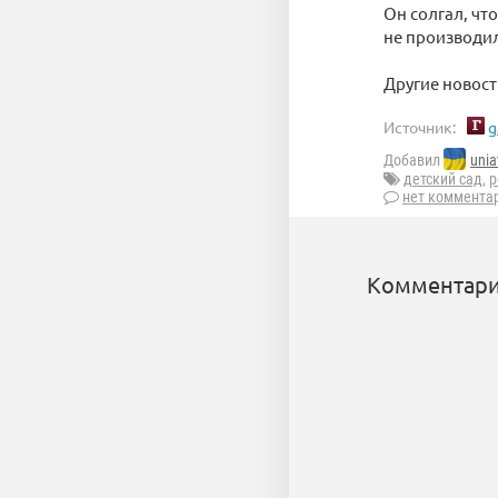
Он солгал, что
не производил
Другие новост
Источник:
g
Добавил
unia
детский сад
,
р
нет коммента
Комментари