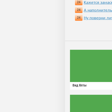
Кажется замас
24
А наполнитель
24
Ну поверни ли
24
Вид Ялты