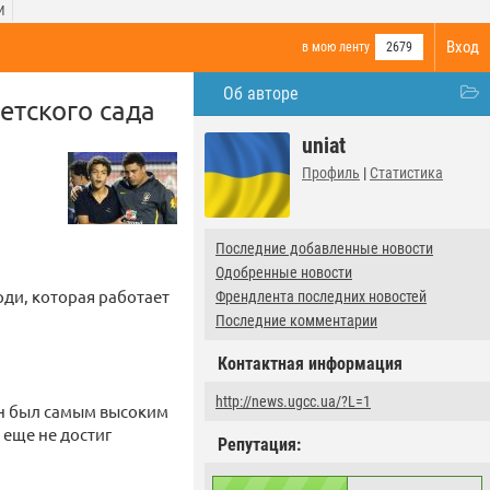
И
Вход
в мою ленту
2679
Об авторе
етского сада
uniat
Профиль
|
Статистика
Последние добавленные новости
Одобренные новости
рди, которая работает
Френдлента последних новостей
Последние комментарии
Контактная информация
http://news.ugcc.ua/?L=1
 он был самым высоким
 еще не достиг
Репутация: