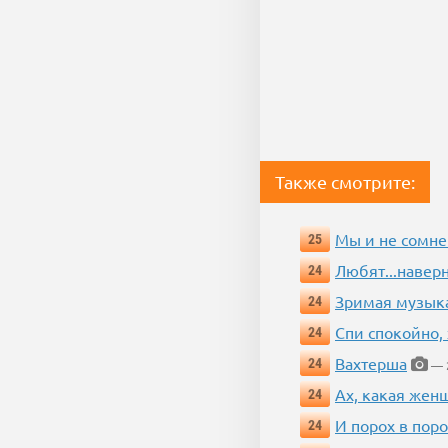
Также смотрите:
Мы и не сомне
25
Любят...навер
24
Зримая музык
24
Спи спокойно, 
24
Вахтерша
24
— 2
Ах, какая жен
24
И порох в поро
24