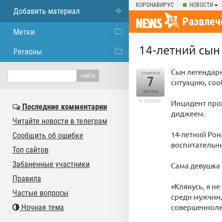
КОРОНАВИРУС
НОВОСТИ
Добавить материал
Развлеч
Метки
14-летний сын
Регионы
Сын легендар
отметили
7
ситуацию, соо
человек
в архиве
Инцидент про
Последние комментарии
диджеем.
Читайте новости в телеграм
14-летний Рон
Сообщить об ошибке
воспитательни
Топ сайтов
Забаненные участники
Сама девушка 
Правила
«Клянусь, я н
Частые вопросы
среди мужчин, 
совершенноле
Ночная тема