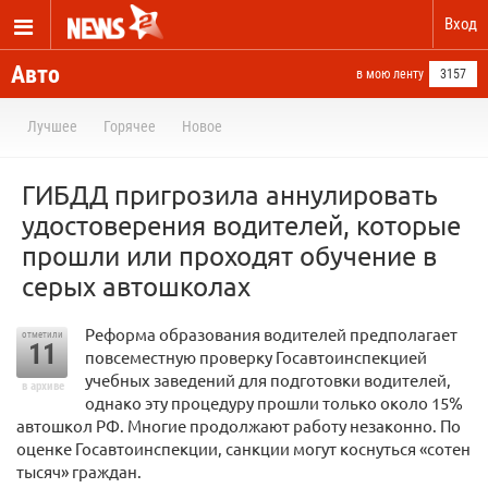
Вход
Авто
в мою ленту
3157
Лучшее
Горячее
Новое
ГИБДД пригрозила аннулировать
удостоверения водителей, которые
прошли или проходят обучение в
серых автошколах
Реформа образования водителей предполагает
отметили
11
повсеместную проверку Госавтоинспекцией
учебных заведений для подготовки водителей,
в архиве
однако эту процедуру прошли только около 15%
автошкол РФ. Многие продолжают работу незаконно. По
оценке Госавтоинспекции, санкции могут коснуться «сотен
тысяч» граждан.