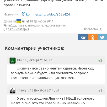
права не имеют.
Источник:
kommersant.ru/doc/2635424
Добавил
uniat
18 Декабря 2014
гибдд
,
права
,
автошкола
,
удостоверения
4 комментария
проблема (1)
Комментарии участников:
PM
, 18 Декабря 2014 ,
url
+2
Экзамен все равно ментам сдается. Через суд
вернуть можно будет, или поставить вопрос о
компетенции принимающих экзамен.
Theory T
, 18 Декабря 2014 ,
url
+1
У этого господина Лыткина ГИБДД головного
мозга. Ясно, что это совершенно незаконно.