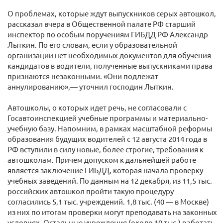
О проблемах, которые ждут выпускников серых автошкол,
рассказал вчера в Общественной палате РФ старший
инспектор по особым поручениям ГИБДД РФ Александр
Лыткин. По его словам, если у образовательной
организации нет необходимых документов для обучения
кандидатов в водители, полученные выпускниками права
признаются незаконными. «Они подлежат
аннулированию»,— уточнил господин Лыткин.
Автошколы, о которых идет речь, не согласовали с
Госавтоинспекцией учебные программы и материально-
учебную базу. Напомним, в рамках масштабной реформы
образования будущих водителей с 12 августа 2014 года в
РФ вступили в силу новые, более строгие, требования к
автошколам. Причем допуском к дальнейшей работе
является заключение ГИБДД, которая начала проверку
учебных заведений. По данным на 12 декабря, из 11,5 тыс.
российских автошкол пройти такую процедуру
согласились 5,1 тыс. учреждений. 1,8 тыс. (40 — в Москве)
из них по итогам проверки могут преподавать на законных
условиях. Остальные учреждения (около 10 тыс.) работать