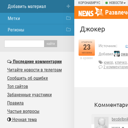
КОРОНАВИРУС
НОВОСТИ
Добавить материал
Развлеч
Метки
Джокер
Регионы
отметили
23
Источник:
c
человека
Добавил
owar
в архиве
Последние комментарии
юмор
,
кличко
2 комментари
Читайте новости в телеграм
Сообщить об ошибке
Топ сайтов
Забаненные участники
Правила
Комментари
Частые вопросы
Ночная тема
becdelbni