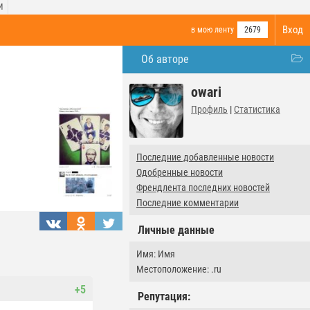
И
Вход
в мою ленту
2679
Об авторе
owari
Профиль
|
Статистика
Последние добавленные новости
Одобренные новости
Френдлента последних новостей
Последние комментарии
Личные данные
Имя: Имя
Местоположение: .ru
+5
Репутация: