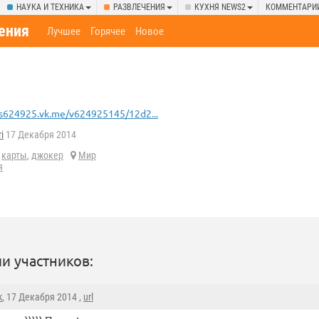
НАУКА И ТЕХНИКА
РАЗВЛЕЧЕНИЯ
КУХНЯ NEWS2
КОММЕНТАРИ
ения
Лучшее
Горячее
Новое
s624925.vk.me/v624925145/12d2...
i
17 Декабря 2014
,
карты
,
джокер
Мир
я
и участников:
k
, 17 Декабря 2014 ,
url