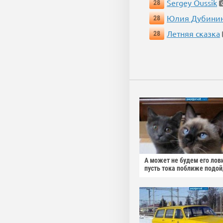
Sergey Oussik
28
Юлия Дубини
28
Летняя сказка
28
А может не будем его лов
пусть тока поближе подо