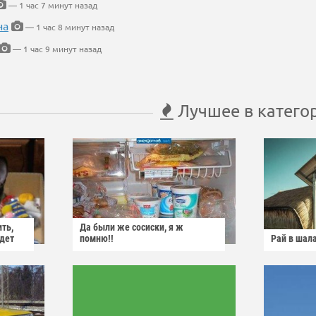
— 1 час 7 минут назад
на
— 1 час 8 минут назад
— 1 час 9 минут назад
Лучшее в катего
ить,
Да были же сосиски, я ж
йдет
помню!!
Рай в шал