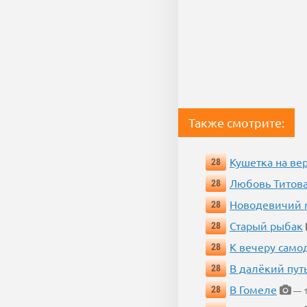
Также смотрите:
Кушетка на ве
28
Любовь Титова
28
Новодевичий м
28
Старый рыбак
28
К вечеру само
28
В далёкий пут
28
В Гомеле
28
— 1