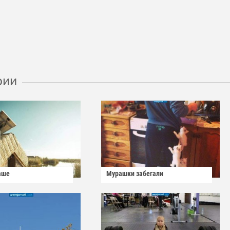
рии
аше
Мурашки забегали