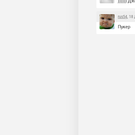
)))))) Д
rus54
, 18
Пукер