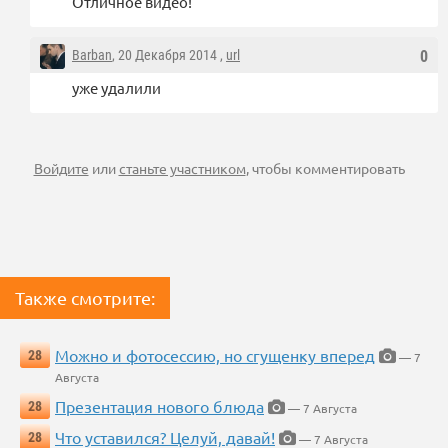
Отличное видео!
Barban
, 20 Декабря 2014 ,
url
0
уже удалили
Войдите
или
станьте участником
, чтобы комментировать
Также смотрите:
Можно и фотосессию, но сгущенку вперед
28
— 7
Августа
Презентация нового блюда
28
— 7 Августа
Что уставился? Целуй, давай!
28
— 7 Августа