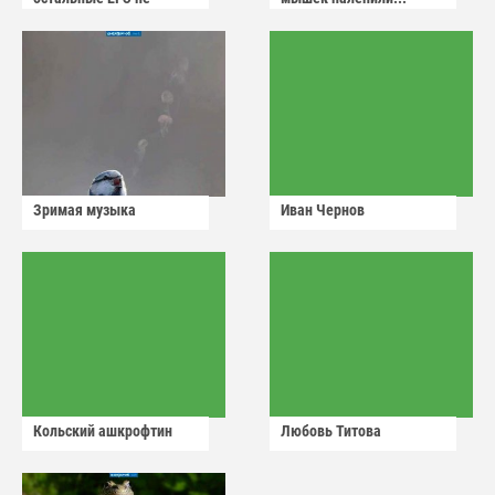
сдадут
Зримая музыка
Иван Чернов
Кольский ашкрофтин
Любовь Титова