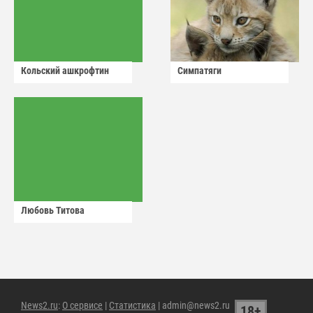
Кольский ашкрофтин
Симпатяги
Любовь Титова
News2.ru
:
О сервисе
|
Статистика
| admin@news2.ru
18+