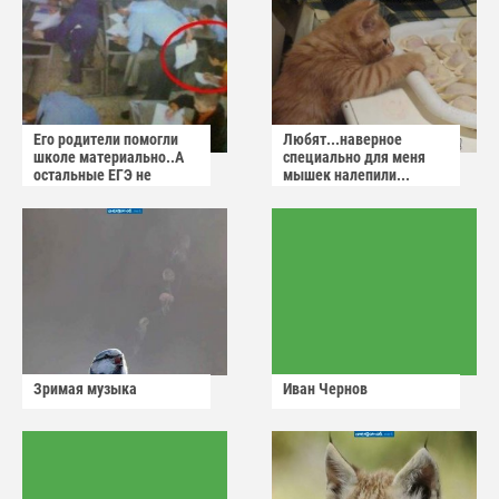
Его родители помогли
Любят...наверное
школе материально..А
специально для меня
остальные ЕГЭ не
мышек налепили...
сдадут
Зримая музыка
Иван Чернов