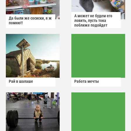
А может не будем его
Да были же сосиски, я ж
ловить, пусть тока
помню!!
поближе подойдет
Рай в шалаше
Работа мечты