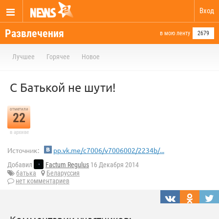
Вход
Развлечения
в мою ленту
2679
Лучшее
Горячее
Новое
С Батькой не шути!
отметили
22
в архиве
Источник:
pp.vk.me/c7006/v7006002/2234b/...
Добавил
Factum Regulus
16 Декабря 2014
батька
Беларуссия
нет комментариев