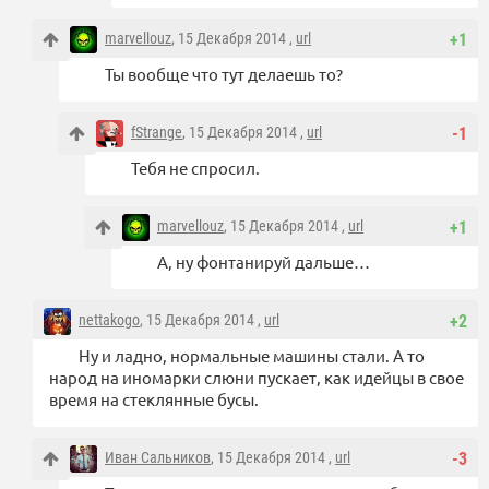
marvellouz
, 15 Декабря 2014 ,
url
+1
Ты вообще что тут делаешь то?
fStrange
, 15 Декабря 2014 ,
url
-1
Тебя не спросил.
marvellouz
, 15 Декабря 2014 ,
url
+1
А, ну фонтанируй дальше…
nettakogo
, 15 Декабря 2014 ,
url
+2
Ну и ладно, нормальные машины стали. А то
народ на иномарки слюни пускает, как идейцы в свое
время на стеклянные бусы.
Иван Сальников
, 15 Декабря 2014 ,
url
-3