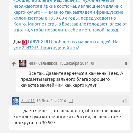
наряжаются в яркие костюмы, являющиеся для них
карго-культом – именно так выглядели французские
колонизаторы в 1950-60-е годы, перед уходом из
Конго. Многие негры в Браззавиле голодают, влезают
в долги, чтобы позволить себе иметь такой наряд.
Два
DRIVE2.RU Сообщество машин и людей. Нас
уже 2447213. Присоединяйтесь!
Иван Сальников
, 15 Декабря 2014 ,
url
0
Все так. Давайте вернемся в каменный век. А
предметы материального блага хорошего
качества заклеймим как карго культ.
Stas911
, 15 Декабря 2014 ,
url
+1
сдается мне — это ненадолго, ибо поставщики
комплектухи хоть многие и в России, но цены тоже
подкрутят на 30-50%