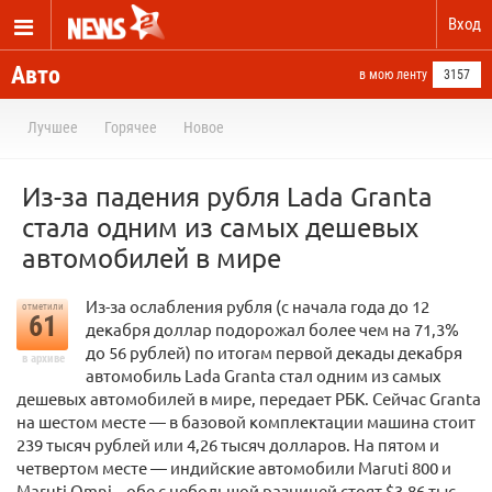
Вход
Авто
в мою ленту
3157
Лучшее
Горячее
Новое
Из-за падения рубля Lada Granta
стала одним из самых дешевых
автомобилей в мире
Из-за ослабления рубля (с начала года до 12
отметили
61
декабря доллар подорожал более чем на 71,3%
до 56 рублей) по итогам первой декады декабря
в архиве
автомобиль Lada Granta стал одним из самых
дешевых автомобилей в мире, передает РБК. Сейчас Granta
на шестом месте — в базовой комплектации машина стоит
239 тысяч рублей или 4,26 тысяч долларов. На пятом и
четвертом месте — индийские автомобили Maruti 800 и
Maruti Omni – обе с небольшой разницей стоят $3,86 тыс.