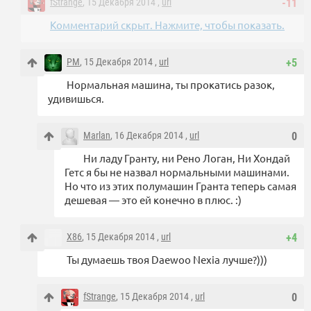
fStrange
, 15 Декабря 2014 ,
url
-11
Комментарий скрыт. Нажмите, чтобы показать.
PM
, 15 Декабря 2014 ,
url
+5
Нормальная машина, ты прокатись разок,
удивишься.
Marlan
, 16 Декабря 2014 ,
url
0
Ни ладу Гранту, ни Рено Логан, Ни Хондай
Гетс я бы не назвал нормальными машинами.
Но что из этих полумашин Гранта теперь самая
дешевая — это ей конечно в плюс. :)
X86
, 15 Декабря 2014 ,
url
+4
Ты думаешь твоя Daewoo Nexia лучше?)))
fStrange
, 15 Декабря 2014 ,
url
0