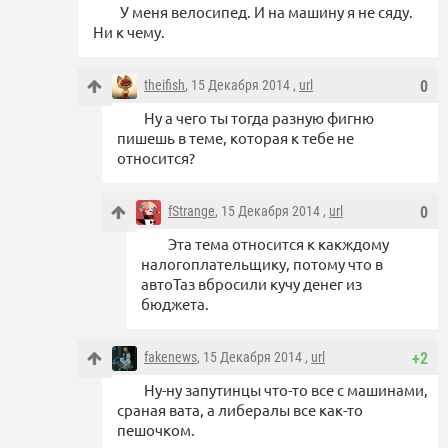
У меня велосипед. И на машину я не сяду.
Ни к чему.
theifish
, 15 Декабря 2014 ,
url
0
Ну а чего ты тогда разную фигню
пишешь в теме, которая к тебе не
относится?
fStrange
, 15 Декабря 2014 ,
url
0
Эта тема относится к какждому
налогоплательщику, потому что в
автоТаз вбросили кучу денег из
бюджета.
fakenews
, 15 Декабря 2014 ,
url
+2
Ну-ну запутинцы что-то все с машинами,
сраная вата, а либералы все как-то
пешочком.