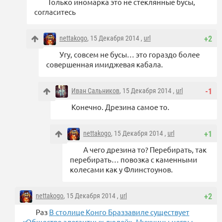
Только иномарка это не стеклянные бусы,
согласитесь
nettakogo
, 15 Декабря 2014 ,
url
+2
Угу, совсем не бусы… это гораздо более
совершенная имиджевая кабала.
Иван Сальников
, 15 Декабря 2014 ,
url
-1
Конечно. Дрезина самое то.
nettakogo
, 15 Декабря 2014 ,
url
+1
А чего дрезина то? Перебирать, так
перебирать… повозка с каменными
колесами как у Флинстоунов.
nettakogo
, 15 Декабря 2014 ,
url
+2
Раз
В столице Конго Браззавиле существует
«Общество элегантных людей». Мужчины-негры