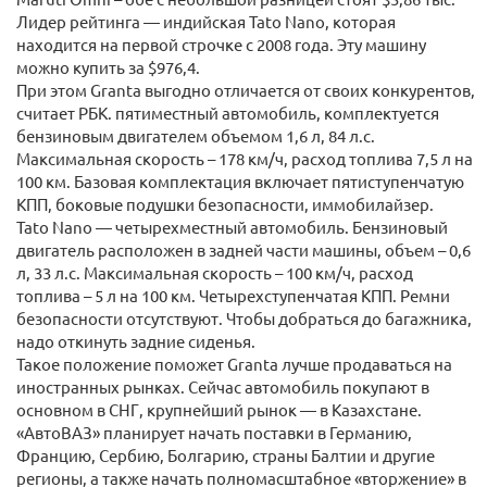
Лидер рейтинга — индийская Tato Nano, которая
находится на первой строчке с 2008 года. Эту машину
можно купить за $976,4.
При этом Granta выгодно отличается от своих конкурентов,
считает РБК. пятиместный автомобиль, комплектуется
бензиновым двигателем объемом 1,6 л, 84 л.с.
Максимальная скорость – 178 км/ч, расход топлива 7,5 л на
100 км. Базовая комплектация включает пятиступенчатую
КПП, боковые подушки безопасности, иммобилайзер.
Tato Nano — четырехместный автомобиль. Бензиновый
двигатель расположен в задней части машины, объем – 0,6
л, 33 л.с. Максимальная скорость – 100 км/ч, расход
топлива – 5 л на 100 км. Четырехступенчатая КПП. Ремни
безопасности отсутствуют. Чтобы добраться до багажника,
надо откинуть задние сиденья.
Такое положение поможет Granta лучше продаваться на
иностранных рынках. Сейчас автомобиль покупают в
основном в СНГ, крупнейший рынок — в Казахстане.
«АвтоВАЗ» планирует начать поставки в Германию,
Францию, Сербию, Болгарию, страны Балтии и другие
регионы, а также начать полномасштабное «вторжение» в