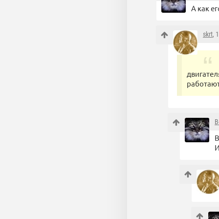
А как е
skrt
, 
двигател
работают
B
В
И