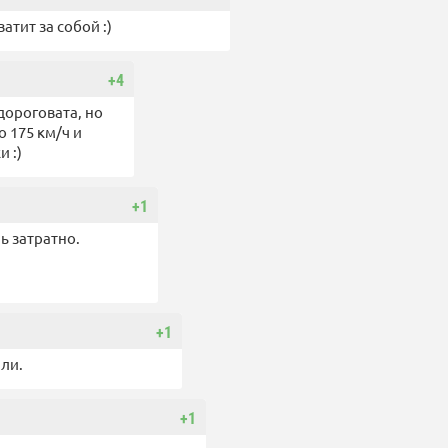
атит за собой :)
+4
дороговата, но
о 175 км/ч и
 :)
+1
ь затратно.
+1
ли.
+1