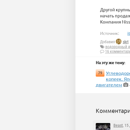
Другой крупны
начать продаж
Компания Niss
Источник:
i
Добавил
skrt
водородный д
16 комментар
На эту же тему:
Углеводоро
79
копеек. Я
двигателем
Комментари
Beast
, 15