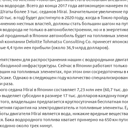
а водороде. Всего до конца 2017 года автоконцерн намерен п
таты более 3 тыс. седанов Mirai. Значительное увеличение п
0 тыс. в год) будет достигнуто в 2020 году, когда в Токио про
 мнению местных властей, должны стать большим шагом на пу
 водорода не только в автомобилестроении, но и в энергетике.
й проданный в Японии автомобиль будет на топливных элемен
й компании Deloitte Tohmatsu Consulting Co. принесет японс
е 4,4 трлн иен прибыли (около 36,9 млрд долларов).
пятствием для распространения машин с водородными двигат
обходимой инфраструктуры. Сейчас в Японии работают только
ашин на топливных элементах, при этом они сосредоточены в
 Осаке. Однако в следующем году количество специализирова
и раза.
го седана Mirai в Японии составляет 7,23 млн иен (60,7 тыс. д
 выделяет субсидии в размере 17 тыс. долларов каждому поку
 того, владельцам предлагается круглосуточная бесплатная по
етняя гарантия на электродвигатель и топливные элементы. 
оты двигателя Mirai является вода, никакие вредные вещества
. Бака водородного топлива хватает примерно на 650 км пути,
ходимо около трех минут.