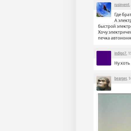
rusinvent
,
Где бра
А элект
быстрой электро
Хочу электричес
печка автономн
indigo7
, 
Ну хоть
bearger
, 