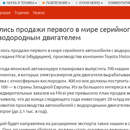
НАУКА И ТЕХНИКА
РАЗВЛЕЧЕНИЯ
КУХНЯ NEWS2
КОММЕНТАРИ
учшее
Горячее
Новое
лись продажи первого в мире серийно
 водородным двигателем
ались продажи первого в мире серийного автомобиля с водор
седана Mirai («Будущее»), производства компании Toyota Motor
 года японский автоконцерн планировал выпустить 700 машин
ментах, в которых электроэнергия для двигателя вырабатывае
ака с атмосферным кислородом. 400 из них должны поступить 
 100 — в страны Западной Европы. Из-за большого интереса к
едварительных заказов на Mirai уже превысило план продаж вн
бъявила, что до конца следующего года инвестирует 20 млрд ие
азвитие производства автомобилей с водородными двигателям
трое (до 2,1 тыс. в год).
ций будет направлена на расширение экспорта таких машин в
. Они, по мнению «Тойоты», должны стать основным внешним