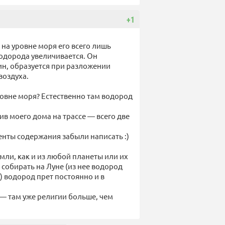
+1
на уровне моря его всего лишь
водорода увеличивается. Он
ин, образуется при разложении
воздуха.
ровне моря? Естественно там водород
ив моего дома на трассе — всего две
енты содержания забыли написать :)
емли, как и из любой планеты или их
собирать на Луне (из нее водород
 водород прет постоянно и в
 — там уже религии больше, чем