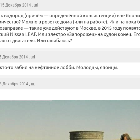
 15 Декабря 2014 ,
url
ть водород (причём — определённой консистенции) вне Япони
ричество? Можно в розетке дома (или на работе). Или на пока 
заправке — такие уже действуют в Москве, в 2015 году появятс
кий Nissan LEAF. Или электро «Запорожец» на худой конец. Его
ая от двигателя. Или ошибаюсь?
15 Декабря 2014 ,
url
 кто-то забил на нефтянное лобби. Молодцы, японцы.
16 Декабря 2014 ,
url