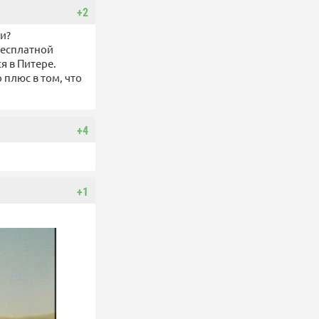
+2
и?
бесплатной
я в Питере.
 плюс в том, что
+4
+1