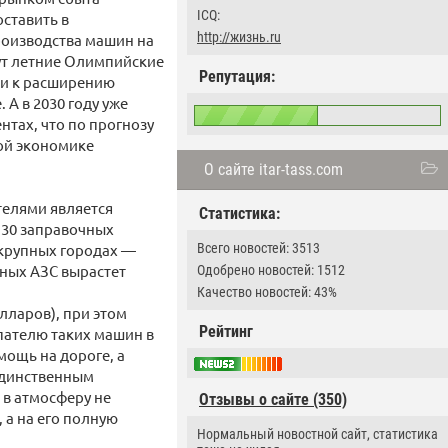
ICQ:
оставить в
http://жизнь.ru
роизводства машин на
йдут летние Олимпийские
Репутация:
ти к расширению
 А в 2030 году уже
тах, что по прогнозу
кой экономике
О сайте itar-tass.com
елями является
Статистика:
 30 заправочных
 крупных городах —
Всего новостей: 3513
нных АЗС вырастет
Одобрено новостей: 1512
Качество новостей: 43%
олларов), при этом
Рейтинг
пателю таких машин в
мощь на дороге, а
Единственным
 в атмосферу не
Отзывы о сайте (350)
 а на его полную
Нормальный новостной сайт, статистика