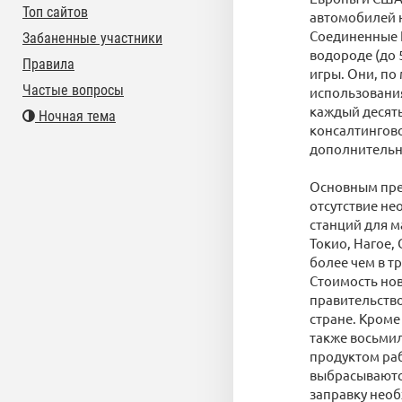
Топ сайтов
автомобилей н
Соединенные Ш
Забаненные участники
водороде (до 5
Правила
игры. Они, по
Частые вопросы
использования
каждый десяты
Ночная тема
консалтингово
дополнительны
Основным пре
отсутствие не
станций для м
Токио, Нагое,
более чем в тр
Стоимость ново
правительство
стране. Кроме
также восьмил
продуктом раб
выбрасываются
заправку необ