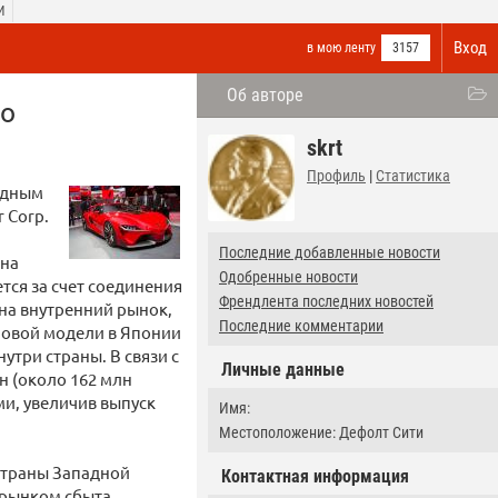
И
Вход
в мою ленту
3157
Об авторе
го
skrt
Профиль
|
Статистика
одным
 Corp.
Последние добавленные новости
 на
Одобренные новости
тся за счет соединения
Френдлента последних новостей
на внутренний рынок,
Последние комментарии
 новой модели в Японии
утри страны. В связи с
Личные данные
н (около 162 млн
и, увеличив выпуск
Имя:
Местоположение: Дефолт Сити
 страны Западной
Контактная информация
 рынком сбыта