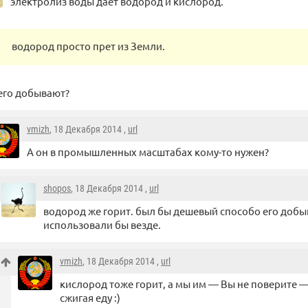
электролиз воды дает водород и кислород.
водород просто прет из Земли.
 его добывают?
vmizh
, 18 Декабря 2014 ,
url
А он в промышленных масштабах кому-то нужен?
shopos
, 18 Декабря 2014 ,
url
водород же горит. был бы дешевый способо его доб
использовали бы везде.
vmizh
, 18 Декабря 2014 ,
url
кислород тоже горит, а мы им — Вы не поверите 
сжигая еду :)