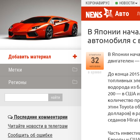
КОРОНАВИРУС
НОВОСТИ
Авто
Л
В Японии нача
автомобиля с
В Японии нач
отметили
Добавить материал
32
двигателем — 
человека
Метки
в архиве
До конца 2015
топливных эле
Регионы
водорода из б
200 — в США и
количество пр
этим Toyota о
долларов) в р
Последние комментарии
седанов Mirai в
Читайте новости в телеграм
Часть инвести
Сообщить об ошибке
Европы и США