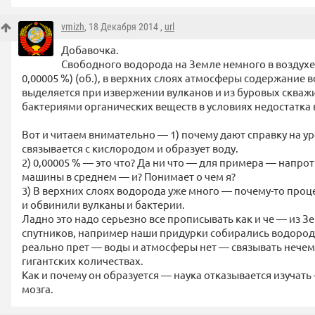
vmizh
, 18 Декабря 2014 ,
url
Добавочка.
Свободного водорода на Земле немного в воздухе 
0,00005 %) (об.), в верхних слоях атмосферы содержание 
выделяется при извержении вулканов и из буровых скваж
бактериями органических веществ в условиях недостатка 
Вот и читаем внимательно — 1) почему дают справку на у
связывается с кислородом и образует воду.
2) 0,00005 % — это что? Да ни что — для примера — напрот
машины в среднем — и? Понимает о чем я?
3) В верхних слоях водорода уже много — почему-то проц
и обвинили вулканы и бактерии.
Ладно это надо серьезно все прописывать как и че — из З
спутников, например наши придурки собирались водород 
реально прет — воды и атмосферы нет — связывать нечем)
гигантских количествах.
Как и почему он образуется — наука отказывается изучать
мозга.