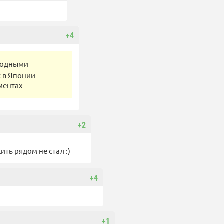
+4
родными
с в Японии
ментах
+2
ить рядом не стал :)
+4
+1