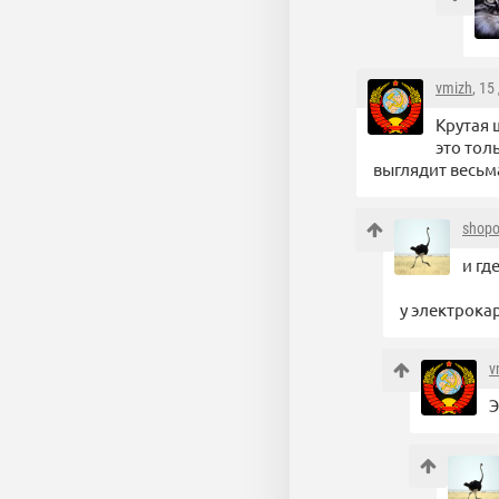
vmizh
, 15
Крутая 
это толь
выглядит весьма
shop
и гд
у электрока
v
Э