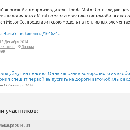
й японский автопроизводитель Honda Motor Co. в следующем 
и аналогичного с Mirai по характеристикам автомобиля с во
an Motor Co. представит свою модель на топливных элементах 
tar-tass.com/ekonomika/164624...
15 Декабря 2014
вигатель
Япония
иев
ды уйдут на пенсию. Одна заправка водородного авто обо
пония спешит первой выпустить на дороги автомобиль с в
— 12 Сентября 2016
и участников:
 Декабря 2014 ,
url