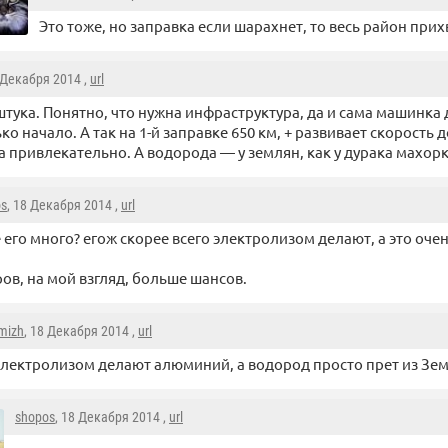
Это тоже, но заправка если шарахнет, то весь район прихв
 Декабря 2014 ,
url
штука. Понятно, что нужна инфраструктура, да и сама машинка 
ко начало. А так на 1-й заправке 650 км, + развивает скорость д
 привлекательно. А водорода — у землян, как у дурака махорки
os
, 18 Декабря 2014 ,
url
е его много? егож скорее всего электролизом делают, а это очен
ров, на мой взгляд, больше шансов.
mizh
, 18 Декабря 2014 ,
url
лектролизом делают алюминий, а водород просто прет из Зем
shopos
, 18 Декабря 2014 ,
url