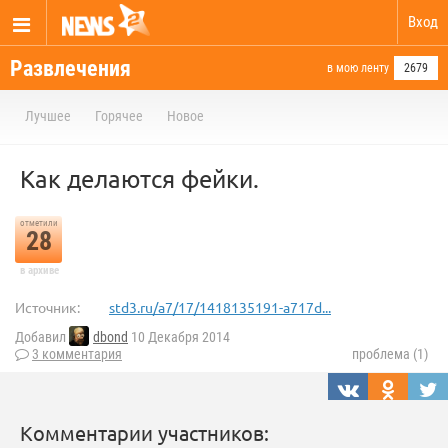
Вход
Развлечения
в мою ленту
2679
Лучшее
Горячее
Новое
Как делаются фейки.
отметили
28
в архиве
Источник:
std3.ru/a7/17/1418135191-a717d...
Добавил
dbond
10 Декабря 2014
3 комментария
проблема (1)
Комментарии участников: