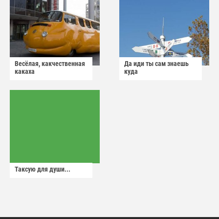
Весёлая, какчественная
Да иди ты сам знаешь
какаха
куда
Таксую для души...