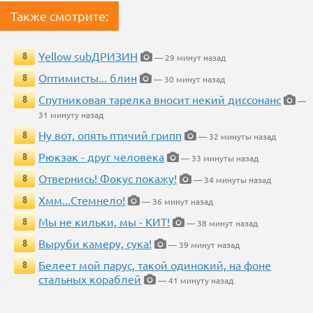
Также смотрите:
Yellow subДРИЗИН
8
— 29 минут назад
Оптимисты... блин
8
— 30 минут назад
Спутниковая тарелка вносит некий диссонанс
8
—
31 минуту назад
Ну вот, опять птичий грипп
8
— 32 минуты назад
Рюкзак - друг человека
8
— 33 минуты назад
Отвернись! Фокус покажу!
8
— 34 минуты назад
Хмм...Стемнело!
8
— 36 минут назад
Мы не кильки, мы - КИТ!
8
— 38 минут назад
Выруби камеру, сука!
8
— 39 минут назад
Белеет мой парус, такой одинокий, на фоне
8
стальных кораблей
— 41 минуту назад