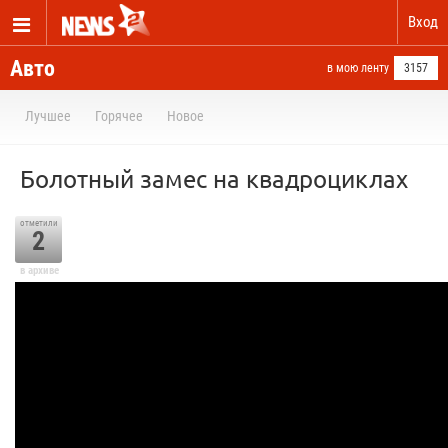
Вход
Авто
в мою ленту
3157
Лучшее
Горячее
Новое
Болотный замес на квадроциклах
отметили
2
в архиве