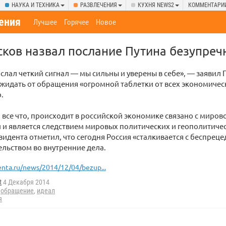
НАУКА И ТЕХНИКА
РАЗВЛЕЧЕНИЯ
КУХНЯ NEWS2
КОММЕНТАРИ
ения
Лучшее
Горячее
Новое
сков назвал послание Путина безупре
слал четкий сигнал — мы сильны и уверены в себе», — заявил 
ожидать от обращения «огромной таблетки от всех экономичес
.
, все что, происходит в российской экономике связано с миро
и является следствием мировых политических и геополитичес
зидента отметил, что сегодня Россия «сталкивается с беспрец
льством во внутренние дела.
enta.ru/news/2014/12/04/bezup...
t
4 Декабря 2014
,
обращение
,
идеал
я