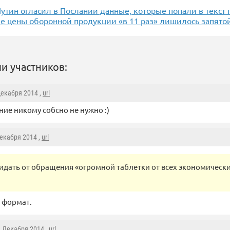
утин огласил в Послании данные, которые попали в текст 
е цены оборонной продукции «в 11 раз» лишилось запято
и участников:
Декабря 2014 ,
url
ние никому собсно не нужно :)
Декабря 2014 ,
url
идать от обращения «огромной таблетки от всех экономически
т формат.
4 Декабря 2014 ,
url