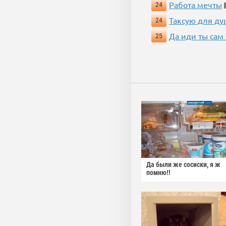
Работа мечты
24
Таксую для душ
24
Да иди ты сам
25
Да были же сосиски, я ж
помню!!