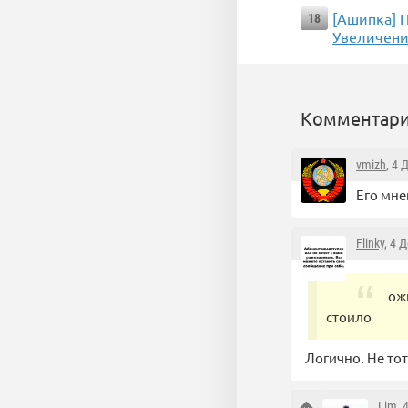
[Ашипка] П
18
Увеличени
Комментари
vmizh
, 4 
Его мне
Flinky
, 4 
ож
стоило
Логично. Не то
Lim
, 