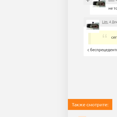
не т
Lim
, 4 Де
се
с беспрецедентн
Также смотрите: