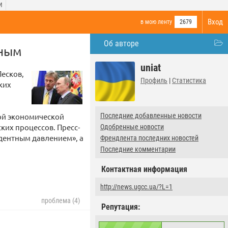
И
Вход
в мою ленту
2679
Об авторе
чным
uniat
Песков,
Профиль
|
Статистика
ких
вой экономической
Последние добавленные новости
ких процессов. Пресс-
Одобренные новости
едентным давлением», а
Френдлента последних новостей
Последние комментарии
Контактная информация
http://news.ugcc.ua/?L=1
проблема (4)
Репутация: