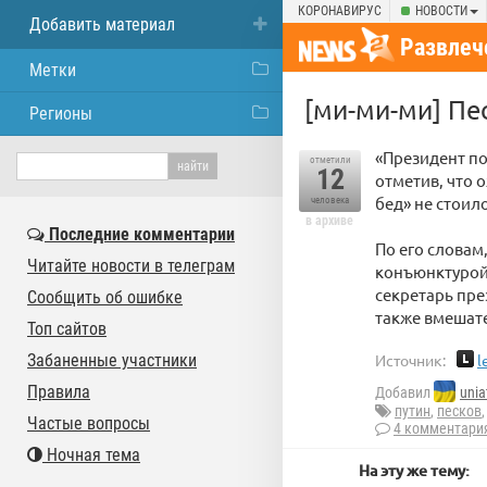
КОРОНАВИРУС
НОВОСТИ
Добавить материал
Развлеч
Метки
[ми-ми-ми] Пе
Регионы
«Президент по
отметили
12
отметив, что 
бед» не стоило
человека
в архиве
Последние комментарии
По его словам
Читайте новости в телеграм
конъюнктурой 
секретарь пре
Сообщить об ошибке
также вмешате
Топ сайтов
Забаненные участники
Источник:
l
Правила
Добавил
unia
путин
,
песков
Частые вопросы
4 комментари
Ночная тема
На эту же тему: