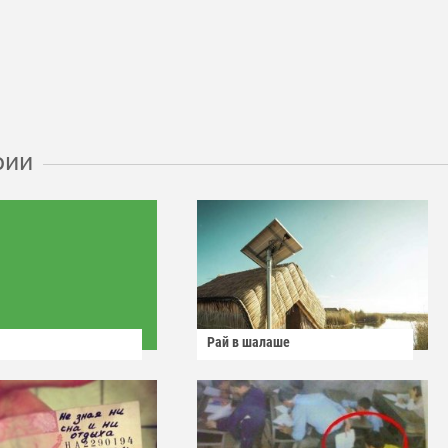
рии
Рай в шалаше