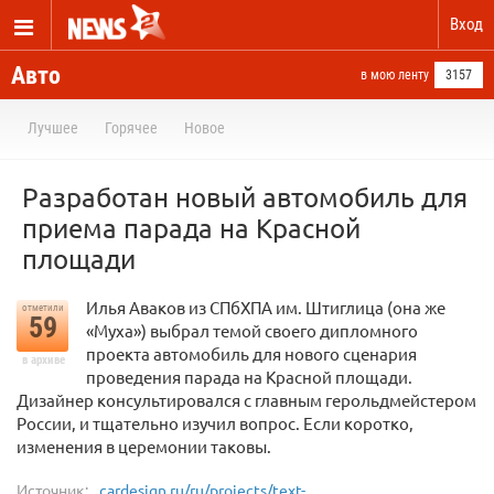
Вход
Авто
в мою ленту
3157
Лучшее
Горячее
Новое
Разработан новый автомобиль для
приема парада на Красной
площади
Илья Аваков из СПбХПА им. Штиглица (она же
отметили
59
«Муха») выбрал темой своего дипломного
проекта автомобиль для нового сценария
в архиве
проведения парада на Красной площади.
Дизайнер консультировался с главным герольдмейстером
России, и тщательно изучил вопрос. Если коротко,
изменения в церемонии таковы.
Источник:
cardesign.ru/ru/projects/text-...