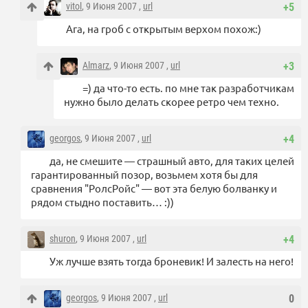
vitol
, 9 Июня 2007 ,
url
+5
Ага, на гроб с открытым верхом похож:)
Almarz
, 9 Июня 2007 ,
url
+3
=) да что-то есть. по мне так разработчикам
нужно было делать скорее ретро чем техно.
georgos
, 9 Июня 2007 ,
url
+4
да, не смешите — страшный авто, для таких целей
гарантированный позор, возьмем хотя бы для
сравнения "РолсРойс" — вот эта белую болванку и
рядом стыдно поставить… :))
shuron
, 9 Июня 2007 ,
url
+4
Уж лучше взять тогда броневик! И залесть на него!
georgos
, 9 Июня 2007 ,
url
0