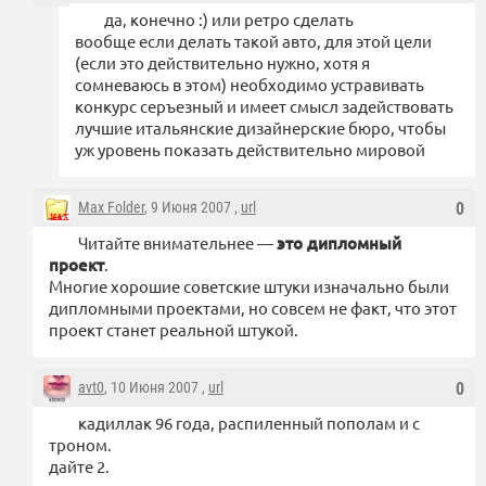
да, конечно :) или ретро сделать
вообще если делать такой авто, для этой цели
(если это действительно нужно, хотя я
сомневаюсь в этом) необходимо устравивать
конкурс серъезный и имеет смысл задействовать
лучшие итальянские дизайнерские бюро, чтобы
уж уровень показать действительно мировой
Max Folder
, 9 Июня 2007 ,
url
0
Читайте внимательнее —
это дипломный
проект
.
Многие хорошие советские штуки изначально были
дипломными проектами, но совсем не факт, что этот
проект станет реальной штукой.
avt0
, 10 Июня 2007 ,
url
0
кадиллак 96 года, распиленный пополам и с
троном.
дайте 2.