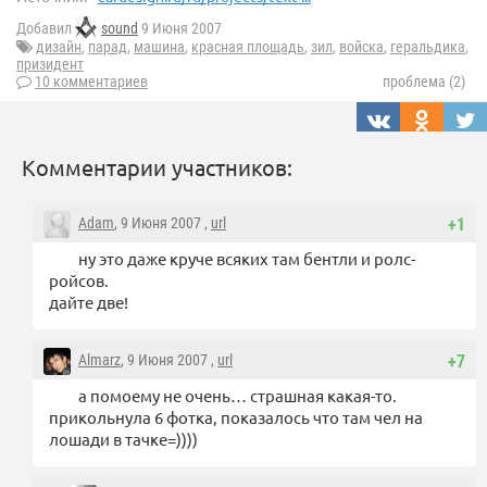
Добавил
sound
9 Июня 2007
дизайн
,
парад
,
машина
,
красная площадь
,
зил
,
войска
,
геральдика
,
призидент
10 комментариев
проблема (2)
Комментарии участников:
Adam
, 9 Июня 2007 ,
url
+1
ну это даже круче всяких там бентли и ролс-
ройсов.
дайте две!
Almarz
, 9 Июня 2007 ,
url
+7
а помоему не очень… страшная какая-то.
прикольнула 6 фотка, показалось что там чел на
лошади в тачке=))))