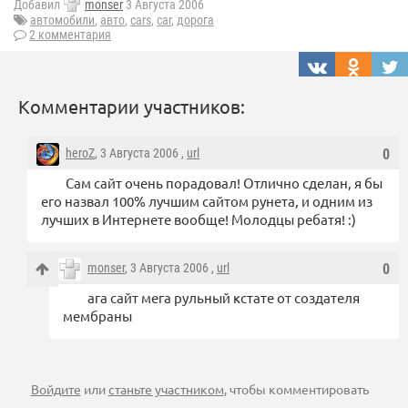
Добавил
monser
3 Августа 2006
автомобили
,
авто
,
cars
,
car
,
дорога
2 комментария
Комментарии участников:
heroZ
, 3 Августа 2006 ,
url
0
Сам сайт очень порадовал! Отлично сделан, я бы
его назвал 100% лучшим сайтом рунета, и одним из
лучших в Интернете вообще! Молодцы ребатя! :)
monser
, 3 Августа 2006 ,
url
0
ага сайт мега рульный кстате от создателя
мембраны
Войдите
или
станьте участником
, чтобы комментировать