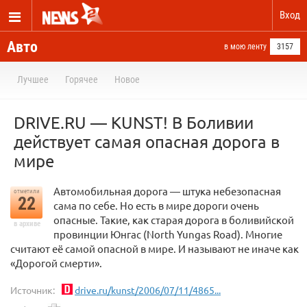
Вход
Авто
в мою ленту
3157
Лучшее
Горячее
Новое
DRIVE.RU — KUNST! В Боливии
действует самая опасная дорога в
мире
Автомобильная дорога — штука небезопасная
отметили
22
сама по себе. Но есть в мире дороги очень
опасные. Такие, как старая дорога в боливийской
в архиве
провинции Юнгас (North Yungas Road). Многие
считают её самой опасной в мире. И называют не иначе как
«Дорогой смерти».
Источник:
drive.ru/kunst/2006/07/11/4865...