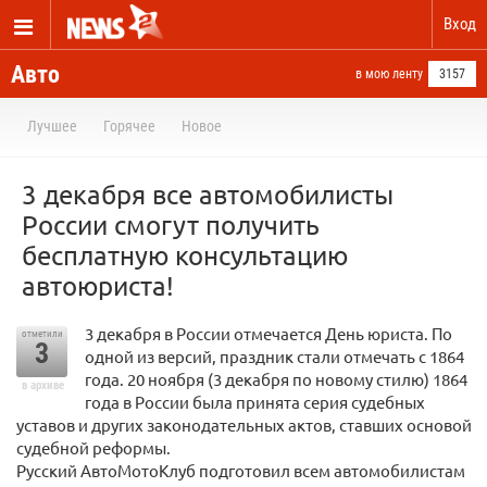
Вход
Авто
в мою ленту
3157
Лучшее
Горячее
Новое
3 декабря все автомобилисты
России смогут получить
бесплатную консультацию
автоюриста!
3 декабря в России отмечается День юриста. По
отметили
3
одной из версий, праздник стали отмечать с 1864
года. 20 ноября (3 декабря по новому стилю) 1864
в архиве
года в России была принята серия судебных
уставов и других законодательных актов, ставших основой
судебной реформы.
Русский АвтоМотоКлуб подготовил всем автомобилистам