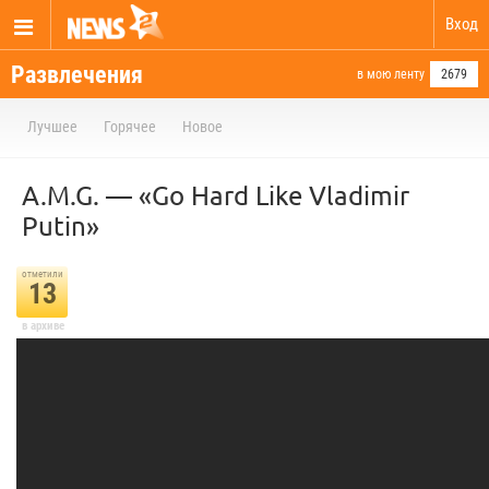
Вход
Развлечения
в мою ленту
2679
Лучшее
Горячее
Новое
A.M.G. — «Go Hard Like Vladimir
Putin»
отметили
13
в архиве