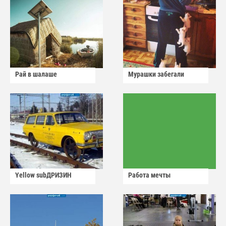
Рай в шалаше
Мурашки забегали
Yellow subДРИЗИН
Работа мечты