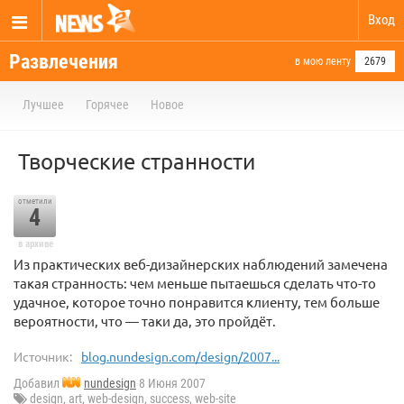
Вход
Развлечения
в мою ленту
2679
Лучшее
Горячее
Новое
Творческие странности
отметили
4
в архиве
Из практических веб-дизайнерских наблюдений замечена
такая странность: чем меньше пытаешься сделать что-то
удачное, которое точно понравится клиенту, тем больше
вероятности, что — таки да, это пройдёт.
Источник:
blog.nundesign.com/design/2007...
Добавил
nundesign
8 Июня 2007
design
,
art
,
web-design
,
success
,
web-site