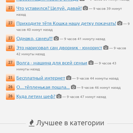
Что уставился? Целуй, давай!
27
— 9 часов 39 минут
назад
Приходите тётя Кошка нашу детку покачать!
27
— 9
часов 40 минут назад
Однако, самец!!!
27
— 9 часов 41 минуту назад
Это нарисовал сам дворник - юморист
27
— 9 часов
42 минуты назад
Волга - машина для всей семьи
27
— 9 часов 43
минуты назад
Бесплатный интернет
31
— 9 часов 44 минуты назад
О....тёпленькая пошла...
26
— 9 часов 46 минут назад
Куда летим шеф?
26
— 9 часов 47 минут назад
Лучшее в категории