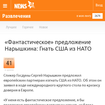
Вход
Развлечения
в мою ленту
2679
Лучшее
Горячее
Новое
«Фантастическое» предложение
Нарышкина: Гнать США из НАТО
отметили
41
в архиве
Спикер Госдумы Сергей Нарышкин предложил
европейским партнерам изгнать США из НАТО. Об этом он
заявил в ходе международного круглого стола по кризису
доверия в Европе.
«У меня есть фантастическое предложение, я бы
предложил европейским партнерам изгнать из блока