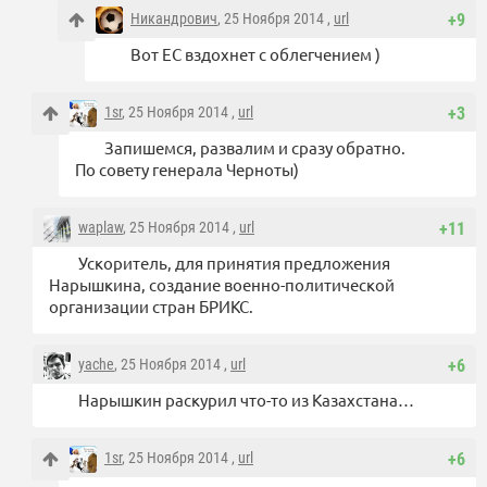
Никандрович
, 25 Ноября 2014 ,
url
+9
Вот ЕС вздохнет с облегчением )
1sr
, 25 Ноября 2014 ,
url
+3
Запишемся, развалим и сразу обратно.
По совету генерала Черноты)
waplaw
, 25 Ноября 2014 ,
url
+11
Ускоритель, для принятия предложения
Нарышкина, создание военно-политической
организации стран БРИКС.
yache
, 25 Ноября 2014 ,
url
+6
Нарышкин раскурил что-то из Казахстана…
1sr
, 25 Ноября 2014 ,
url
+6