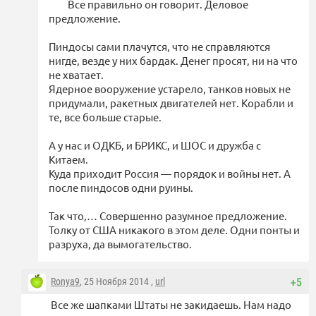
Все правильно он говорит. Деловое
предложение.
Пиндосы сами плачутся, что не справляются
нигде, везде у них бардак. Денег просят, ни на что
не хватает.
Ядерное вооружение устарело, танков новых не
придумали, ракетных двигателей нет. Корабли и
те, все больше старые.
А у нас и ОДКБ, и БРИКС, и ШОС и дружба с
Китаем.
Куда приходит Россия — порядок и войны нет. А
после пиндосов одни руины.
Так что,… Совершенно разумное предложение.
Толку от США никакого в этом деле. Одни понты и
разруха, да вымогательство.
Ronya9
, 25 Ноября 2014 ,
url
+5
Все же шапками Штаты не закидаешь. Нам надо