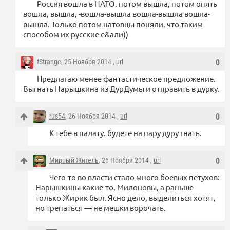
Россия вошла в НАТО. потом вышла, потом опять
вошла, вышла, -вошла-вышла вошла-вышла вошла-
вышла. Только потом натовцы поняли, что таким
способом их русские е&али))
fStrange
, 25 Ноября 2014 ,
url
0
Предлагаю менее фантастическое предложение.
Выгнать Нарышкина из ДурДумы и отправить в дурку.
rus54
, 26 Ноября 2014 ,
url
0
К тебе в палату. будете на пару дуру гнать.
Мирный Житель
, 26 Ноября 2014 ,
url
0
Чего-то во власти стало много боевых петухов:
Нарышкины какие-то, Милоновы, а раньше
только Жирик был. Ясно дело, выделиться хотят,
но трепаться — не мешки ворочать.