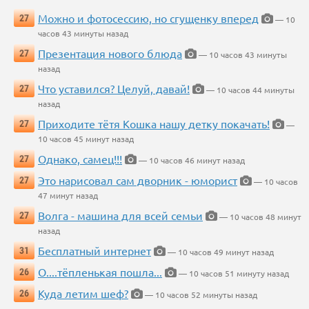
Можно и фотосессию, но сгущенку вперед
27
— 10
часов 43 минуты назад
Презентация нового блюда
27
— 10 часов 43 минуты
назад
Что уставился? Целуй, давай!
27
— 10 часов 44 минуты
назад
Приходите тётя Кошка нашу детку покачать!
27
—
10 часов 45 минут назад
Однако, самец!!!
27
— 10 часов 46 минут назад
Это нарисовал сам дворник - юморист
27
— 10 часов
47 минут назад
Волга - машина для всей семьи
27
— 10 часов 48 минут
назад
Бесплатный интернет
31
— 10 часов 49 минут назад
О....тёпленькая пошла...
26
— 10 часов 51 минуту назад
Куда летим шеф?
26
— 10 часов 52 минуты назад