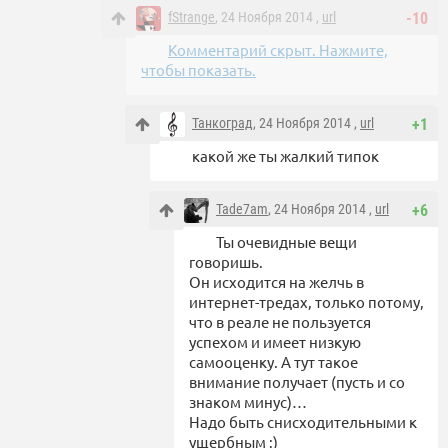
fStrange
, 24 Ноября 2014 ,
url
-10
Комментарий скрыт. Нажмите,
чтобы показать.
Танкоград
, 24 Ноября 2014 ,
url
+1
какой же ты жалкий типок
Tade7am
, 24 Ноября 2014 ,
url
+6
Ты очевидные вещи
говоришь.
Он исходится на желчь в
интернет-тредах, только потому,
что в реале не пользуется
успехом и имеет низкую
самооценку. А тут такое
внимание получает (пусть и со
знаком минус)…
Надо быть снисходительными к
ущербным :)