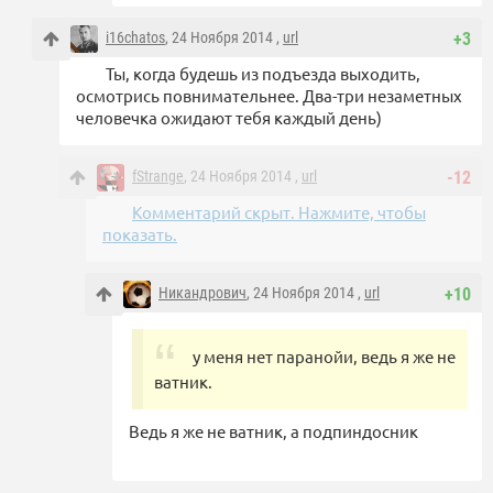
i16chatos
, 24 Ноября 2014 ,
url
+3
Ты, когда будешь из подъезда выходить,
осмотрись повнимательнее. Два-три незаметных
человечка ожидают тебя каждый день)
fStrange
, 24 Ноября 2014 ,
url
-12
Комментарий скрыт. Нажмите, чтобы
показать.
Никандрович
, 24 Ноября 2014 ,
url
+10
у меня нет паранойи, ведь я же не
ватник.
Ведь я же не ватник, а подпиндосник