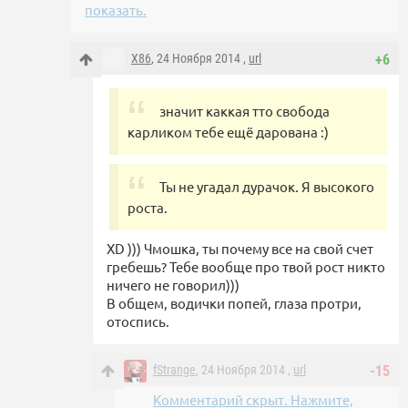
показать.
X86
, 24 Ноября 2014 ,
url
+6
значит каккая тто свобода
карликом тебе ещё дарована :)
Ты не угадал дурачок. Я высокого
роста.
XD ))) Чмошка, ты почему все на свой счет
гребешь? Тебе вообще про твой рост никто
ничего не говорил)))
В общем, водички попей, глаза протри,
отоспись.
fStrange
, 24 Ноября 2014 ,
url
-15
Комментарий скрыт. Нажмите,