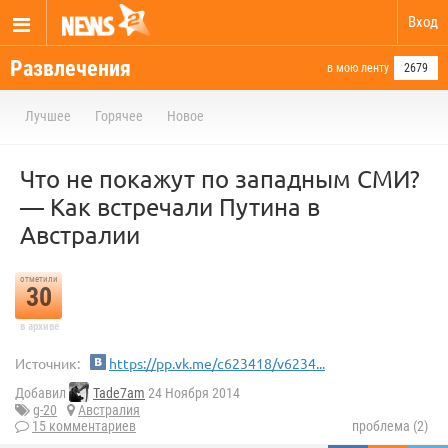
Вход
Развлечения
в мою ленту
2679
Лучшее
Горячее
Новое
Что не покажут по западным СМИ?
— Как встречали Путина в
Австралии
отметили
30
в архиве
Источник:
https://pp.vk.me/c623418/v6234...
Добавил
Tade7am
24 Ноября 2014
g-20
Австралия
15 комментариев
проблема (2)