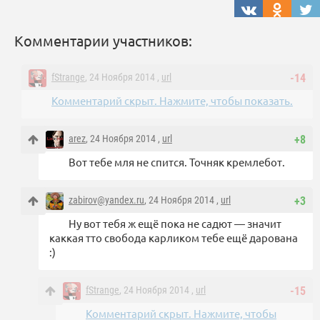
Комментарии участников:
fStrange
, 24 Ноября 2014 ,
url
-14
Комментарий скрыт. Нажмите, чтобы показать.
arez
, 24 Ноября 2014 ,
url
+8
Вот тебе мля не спится. Точняк кремлебот.
zabirov@yandex.ru
, 24 Ноября 2014 ,
url
+3
Ну вот тебя ж ещё пока не садют — значит
каккая тто свобода карликом тебе ещё дарована
:)
fStrange
, 24 Ноября 2014 ,
url
-15
Комментарий скрыт. Нажмите, чтобы