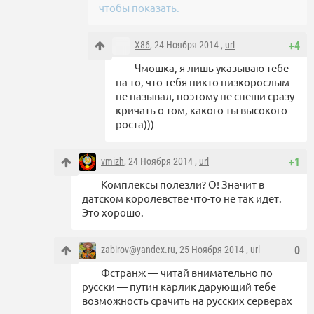
чтобы показать.
X86
, 24 Ноября 2014 ,
url
+4
Чмошка, я лишь указываю тебе
на то, что тебя никто низкорослым
не называл, поэтому не спеши сразу
кричать о том, какого ты высокого
роста)))
vmizh
, 24 Ноября 2014 ,
url
+1
Комплексы полезли? О! Значит в
датском королевстве что-то не так идет.
Это хорошо.
zabirov@yandex.ru
, 25 Ноября 2014 ,
url
0
Фстранж — читай внимательно по
русски — путин карлик дарующий тебе
возможность срачить на русских серверах